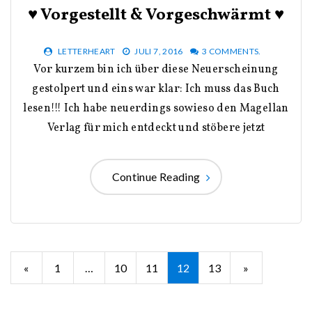
♥ Vorgestellt & Vorgeschwärmt ♥
LETTERHEART
JULI 7, 2016
3 COMMENTS.
Vor kurzem bin ich über diese Neuerscheinung
gestolpert und eins war klar: Ich muss das Buch
lesen!!! Ich habe neuerdings sowieso den Magellan
Verlag für mich entdeckt und stöbere jetzt
Continue Reading
Seitennummerierung
«
1
…
10
11
12
13
»
der