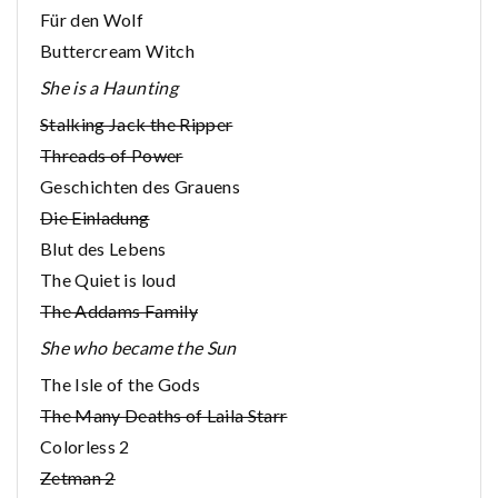
Für den Wolf
Buttercream Witch
She is a Haunting
Stalking Jack the Ripper
Threads of Power
Geschichten des Grauens
Die Einladung
Blut des Lebens
The Quiet is loud
The Addams Family
She who became the Sun
The Isle of the Gods
The Many Deaths of Laila Starr
Colorless 2
Zetman 2