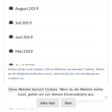
August 2019
Juli 2019
Juni 2019
Mai 2019
April 2019
Datenschutz und Cookies: Diese Website verwendet Cookies. Wenn
du die Website weiterhin nutzt, stimmst du der Verwendung von
Cookies zu.
März 2019
Weitere Informationen, beispielsweise zur Kontrolle von Cookies,
Diese Website benutzt Cookies. Wenn du die Website weiter
findest du hier:
Cookie-Richtlinie
Februar 2019
nutzt, gehen wir von deinem Einverständnis aus.
Alles klar!
Nein
Januar 2019