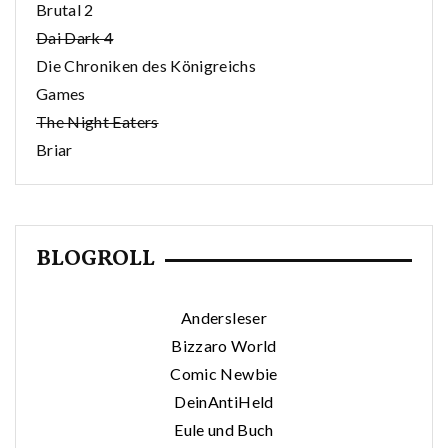
Brutal 2
Dai Dark 4
Die Chroniken des Königreichs
Games
The Night Eaters
Briar
BLOGROLL
Andersleser
Bizzaro World
Comic Newbie
DeinAntiHeld
Eule und Buch