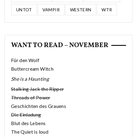
UNTOT
VAMPIR
WESTERN
WTR
WANT TO READ – NOVEMBER
Für den Wolf
Buttercream Witch
She is a Haunting
Stalking Jack the Ripper
Threads of Power
Geschichten des Grauens
Die Einladung
Blut des Lebens
The Quiet is loud