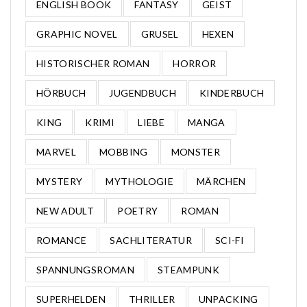
ENGLISH BOOK
FANTASY
GEIST
GRAPHIC NOVEL
GRUSEL
HEXEN
HISTORISCHER ROMAN
HORROR
HÖRBUCH
JUGENDBUCH
KINDERBUCH
KING
KRIMI
LIEBE
MANGA
MARVEL
MOBBING
MONSTER
MYSTERY
MYTHOLOGIE
MÄRCHEN
NEW ADULT
POETRY
ROMAN
ROMANCE
SACHLITERATUR
SCI-FI
SPANNUNGSROMAN
STEAMPUNK
SUPERHELDEN
THRILLER
UNPACKING