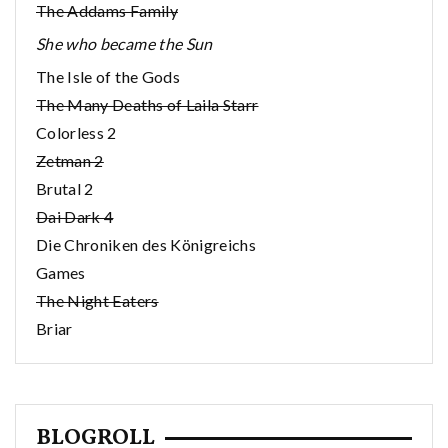
The Addams Family
She who became the Sun
The Isle of the Gods
The Many Deaths of Laila Starr
Colorless 2
Zetman 2
Brutal 2
Dai Dark 4
Die Chroniken des Königreichs
Games
The Night Eaters
Briar
BLOGROLL