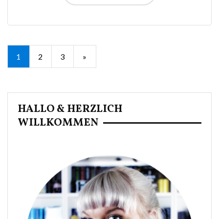
Seitennummerierung
1
2
3
»
der
Beiträge
HALLO & HERZLICH
WILLKOMMEN