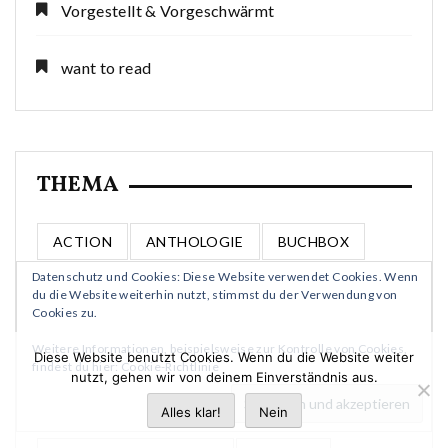
Vorgestellt & Vorgeschwärmt
want to read
THEMA
ACTION
ANTHOLOGIE
BUCHBOX
Datenschutz und Cookies: Diese Website verwendet Cookies. Wenn
BUCHVERFILMUNG
COMIC
DC
du die Website weiterhin nutzt, stimmst du der Verwendung von
Cookies zu.
DISNEY
DIY
DYSTOPIE
Weitere Informationen, beispielsweise zur Kontrolle von Cookies,
Diese Website benutzt Cookies. Wenn du die Website weiter
findest du hier:
Cookie-Richtlinie
ENGLISH BOOK
FANTASY
GEIST
nutzt, gehen wir von deinem Einverständnis aus.
Alles klar!
Nein
GRAPHIC NOVEL
GRUSEL
HEXEN