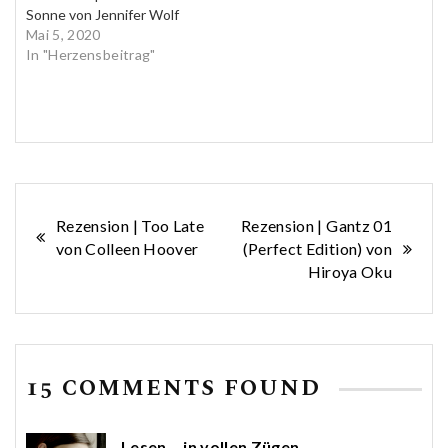
Sonne von Jennifer Wolf
Mai 5, 2020
In "Herzensbeitrag"
Beitragsnavigation
Rezension | Too Late
Rezension | Gantz 01
von Colleen Hoover
(Perfect Edition) von
Hiroya Oku
15 COMMENTS FOUND
Lesen... in vollen Zügen