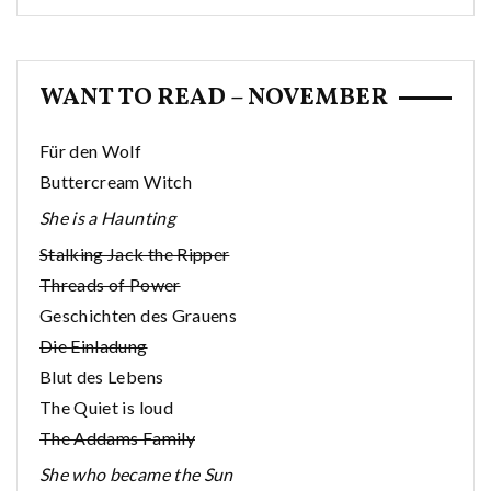
WANT TO READ – NOVEMBER
Für den Wolf
Buttercream Witch
She is a Haunting
Stalking Jack the Ripper
Threads of Power
Geschichten des Grauens
Die Einladung
Blut des Lebens
The Quiet is loud
The Addams Family
She who became the Sun