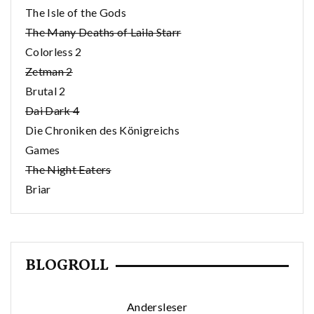
The Isle of the Gods
The Many Deaths of Laila Starr
Colorless 2
Zetman 2
Brutal 2
Dai Dark 4
Die Chroniken des Königreichs
Games
The Night Eaters
Briar
BLOGROLL
Andersleser