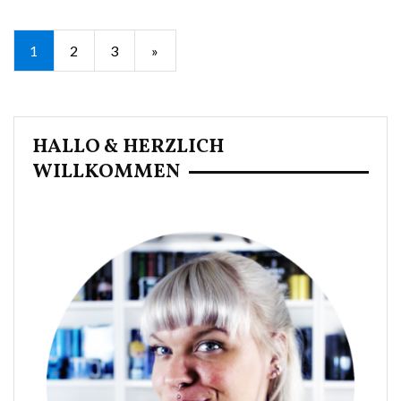
Seitennummerierung
1
2
3
»
der
Beiträge
HALLO & HERZLICH
WILLKOMMEN