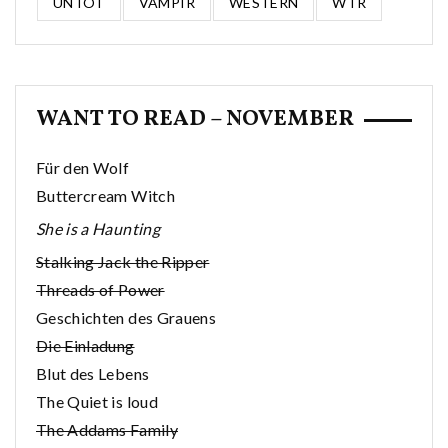
UNTOT
VAMPIR
WESTERN
WTR
WANT TO READ – NOVEMBER
Für den Wolf
Buttercream Witch
She is a Haunting
Stalking Jack the Ripper
Threads of Power
Geschichten des Grauens
Die Einladung
Blut des Lebens
The Quiet is loud
The Addams Family