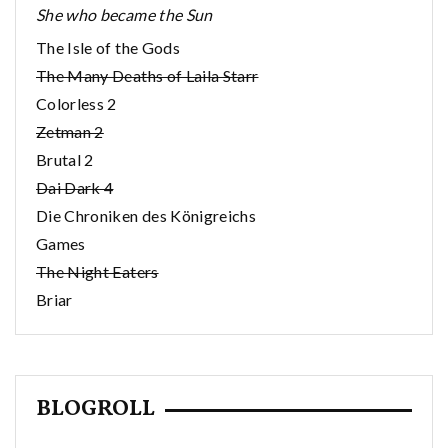
She who became the Sun
The Isle of the Gods
The Many Deaths of Laila Starr
Colorless 2
Zetman 2
Brutal 2
Dai Dark 4
Die Chroniken des Königreichs
Games
The Night Eaters
Briar
BLOGROLL