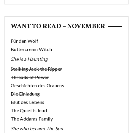
WANT TO READ – NOVEMBER
Für den Wolf
Buttercream Witch
She is a Haunting
Stalking Jack the Ripper
Threads of Power
Geschichten des Grauens
Die Einladung
Blut des Lebens
The Quiet is loud
The Addams Family
She who became the Sun