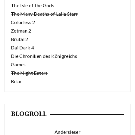
The Isle of the Gods
The Many Deaths of Laila Starr
Colorless 2
Zetman 2
Brutal 2
Dai Dark 4
Die Chroniken des Königreichs
Games
The Night Eaters
Briar
BLOGROLL
Andersleser