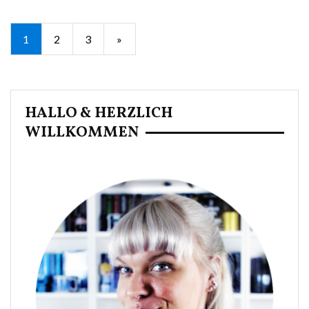
Seitennummerierung
1
2
3
»
der
Beiträge
HALLO & HERZLICH
WILLKOMMEN