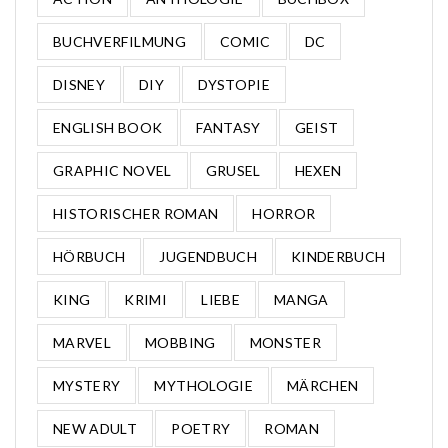
BUCHVERFILMUNG
COMIC
DC
DISNEY
DIY
DYSTOPIE
ENGLISH BOOK
FANTASY
GEIST
GRAPHIC NOVEL
GRUSEL
HEXEN
HISTORISCHER ROMAN
HORROR
HÖRBUCH
JUGENDBUCH
KINDERBUCH
KING
KRIMI
LIEBE
MANGA
MARVEL
MOBBING
MONSTER
MYSTERY
MYTHOLOGIE
MÄRCHEN
NEW ADULT
POETRY
ROMAN