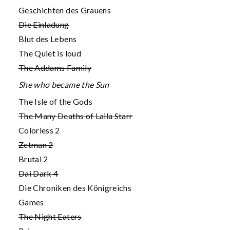
Geschichten des Grauens
Die Einladung
Blut des Lebens
The Quiet is loud
The Addams Family
She who became the Sun
The Isle of the Gods
The Many Deaths of Laila Starr
Colorless 2
Zetman 2
Brutal 2
Dai Dark 4
Die Chroniken des Königreichs
Games
The Night Eaters