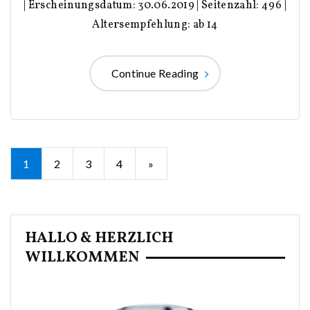
| Erscheinungsdatum: 30.06.2019 | Seitenzahl: 496 |
Altersempfehlung: ab 14
Continue Reading
Seitennummerierung
1
2
3
4
»
der
Beiträge
HALLO & HERZLICH
WILLKOMMEN