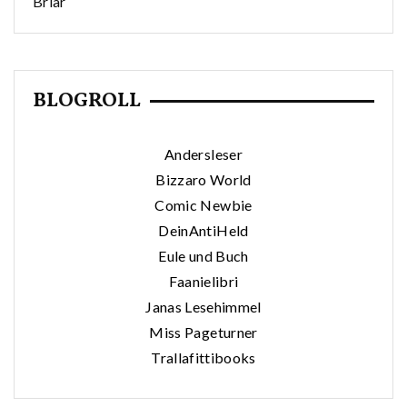
Briar
BLOGROLL
Andersleser
Bizzaro World
Comic Newbie
DeinAntiHeld
Eule und Buch
Faanielibri
Janas Lesehimmel
Miss Pageturner
Trallafittibooks