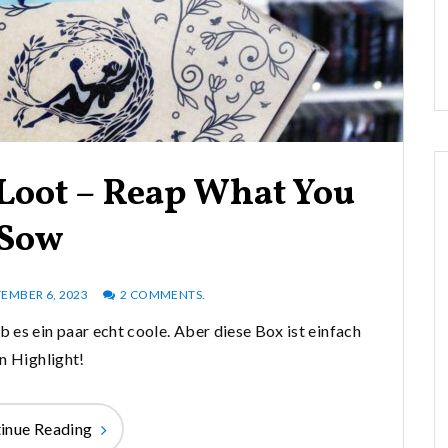
yLoot – Reap What You
Sow
TEMBER 6, 2023
2 COMMENTS.
b es ein paar echt coole. Aber diese Box ist einfach
n Highlight!
inue Reading