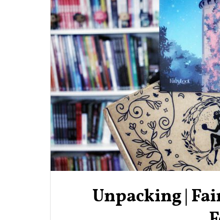
Unpacking | Fa
F