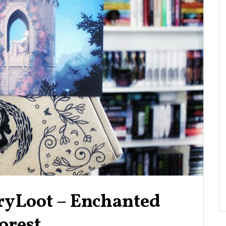
iryLoot – Enchanted
orest