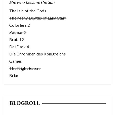
She who became the Sun
The Isle of the Gods
The Many Deaths of Laila Starr
Colorless 2
Zetman 2
Brutal 2
Dai Dark 4
Die Chroniken des Königreichs
Games
The Night Eaters
Briar
BLOGROLL