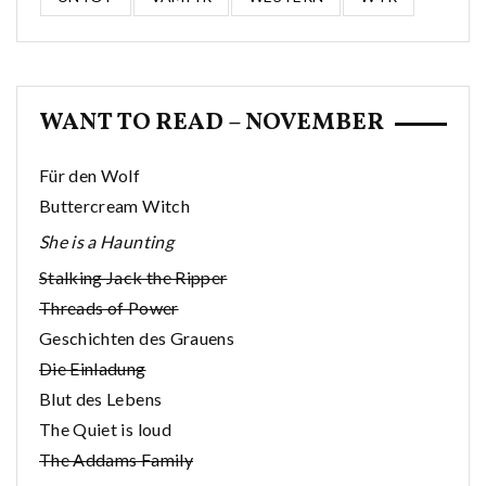
WANT TO READ – NOVEMBER
Für den Wolf
Buttercream Witch
She is a Haunting
Stalking Jack the Ripper
Threads of Power
Geschichten des Grauens
Die Einladung
Blut des Lebens
The Quiet is loud
The Addams Family