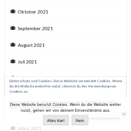
Oktober 2021
September 2021
August 2021
Juli 2021
Juni 2021
Datenschutz und Cookies: Diese Website verwendet Cookies. Wenn
du die Website weiterhin nutzt, stimmst du der Verwendung von
Cookies zu.
Mai 2021
Weitere Informationen, beispielsweise zur Kontrolle von Cookies,
Diese Website benutzt Cookies. Wenn du die Website weiter
findest du hier:
Cookie-Richtlinie
nutzt, gehen wir von deinem Einverständnis aus.
April 2021
Alles klar!
Nein
März 2021