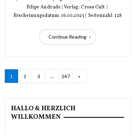
Filipe Andrade | Verlag: Cross Cult |
Erscheinungsdatum: 16.10.2023 | Seitenzahl: 128
Continue Reading
Seitennummerierung
1
2
3
…
247
»
der
Beiträge
HALLO & HERZLICH
WILLKOMMEN