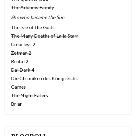
The Addams Family
She who became the Sun
The Isle of the Gods
The Many Deaths of Laila Starr
Colorless 2
Zetman 2
Brutal 2
Dai Dark 4
Die Chroniken des Königreichs
Games
The Night Eaters
Briar