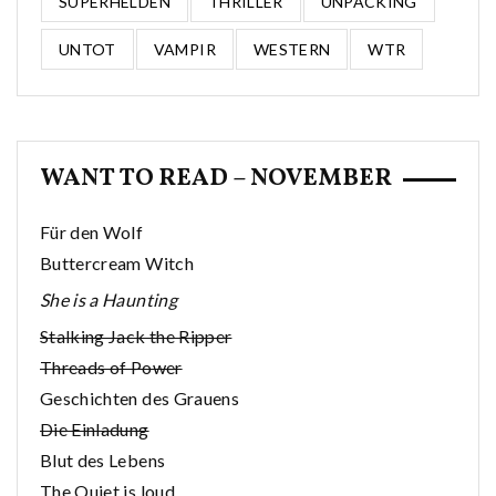
SUPERHELDEN
THRILLER
UNPACKING
UNTOT
VAMPIR
WESTERN
WTR
WANT TO READ – NOVEMBER
Für den Wolf
Buttercream Witch
She is a Haunting
Stalking Jack the Ripper
Threads of Power
Geschichten des Grauens
Die Einladung
Blut des Lebens
The Quiet is loud