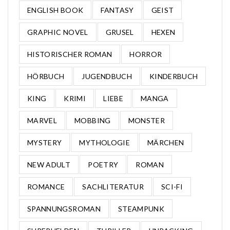
ENGLISH BOOK
FANTASY
GEIST
GRAPHIC NOVEL
GRUSEL
HEXEN
HISTORISCHER ROMAN
HORROR
HÖRBUCH
JUGENDBUCH
KINDERBUCH
KING
KRIMI
LIEBE
MANGA
MARVEL
MOBBING
MONSTER
MYSTERY
MYTHOLOGIE
MÄRCHEN
NEW ADULT
POETRY
ROMAN
ROMANCE
SACHLITERATUR
SCI-FI
SPANNUNGSROMAN
STEAMPUNK