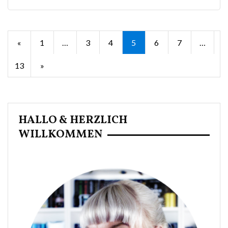
Seitennummerierung
«
1
…
3
4
5
6
7
…
der
13
»
Beiträge
HALLO & HERZLICH
WILLKOMMEN