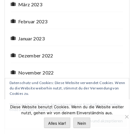
März 2023
Februar 2023
Januar 2023
Dezember 2022
November 2022
Datenschutz und Cookies: Diese Website verwendet Cookies. Wenn
du die Website weiterhin nutzt, stimmst du der Verwendung von
Oktober 2022
Cookies zu.
Weitere Informationen, beispielsweise zur Kontrolle von Cookies,
September 2022
Diese Website benutzt Cookies. Wenn du die Website weiter
findest du hier:
Cookie-Richtlinie
nutzt, gehen wir von deinem Einverständnis aus.
August 2022
Alles klar!
Nein