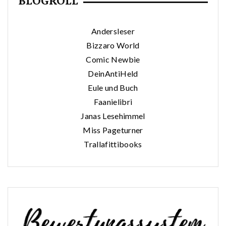
BLOGROLL
Andersleser
Bizzaro World
Comic Newbie
DeinAntiHeld
Eule und Buch
Faanielibri
Janas Lesehimmel
Miss Pageturner
Trallafittibooks