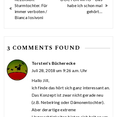
Beitragsnavigation
Sturmtochter. Für
habe ich schon mal
immer verboten /
gehört…
Bianca Iosivoni
3 COMMENTS FOUND
Torsten's Bücherecke
Juli 28, 2018 um 9:26 a.m. Uhr
Hallo Jill,
ich finde das hört sich ganz interessant an.
Das Konzept ist zwar nicht gerade neu
(z.B. Nebelring oder Dämonentochter).
Aber derartige extreme
Ungerechtigkeiten bieten sich halt an um