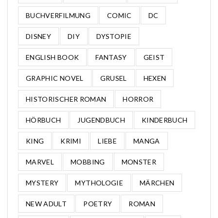
BUCHVERFILMUNG
COMIC
DC
DISNEY
DIY
DYSTOPIE
ENGLISH BOOK
FANTASY
GEIST
GRAPHIC NOVEL
GRUSEL
HEXEN
HISTORISCHER ROMAN
HORROR
HÖRBUCH
JUGENDBUCH
KINDERBUCH
KING
KRIMI
LIEBE
MANGA
MARVEL
MOBBING
MONSTER
MYSTERY
MYTHOLOGIE
MÄRCHEN
NEW ADULT
POETRY
ROMAN