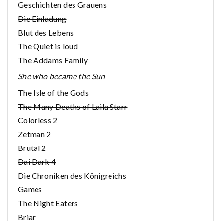
Geschichten des Grauens
Die Einladung
Blut des Lebens
The Quiet is loud
The Addams Family
She who became the Sun
The Isle of the Gods
The Many Deaths of Laila Starr
Colorless 2
Zetman 2
Brutal 2
Dai Dark 4
Die Chroniken des Königreichs
Games
The Night Eaters
Briar