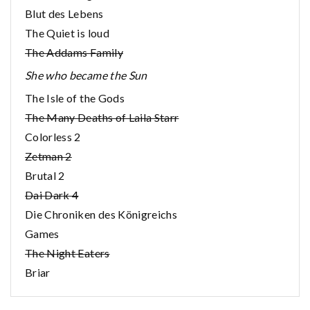
Blut des Lebens
The Quiet is loud
The Addams Family
She who became the Sun
The Isle of the Gods
The Many Deaths of Laila Starr
Colorless 2
Zetman 2
Brutal 2
Dai Dark 4
Die Chroniken des Königreichs
Games
The Night Eaters
Briar