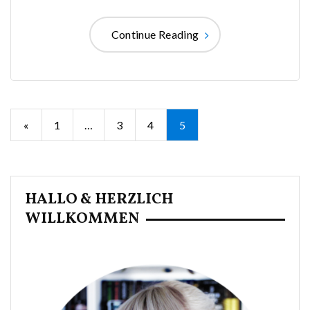
Continue Reading
Seitennummerierung
«
1
…
3
4
5
der
Beiträge
HALLO & HERZLICH
WILLKOMMEN