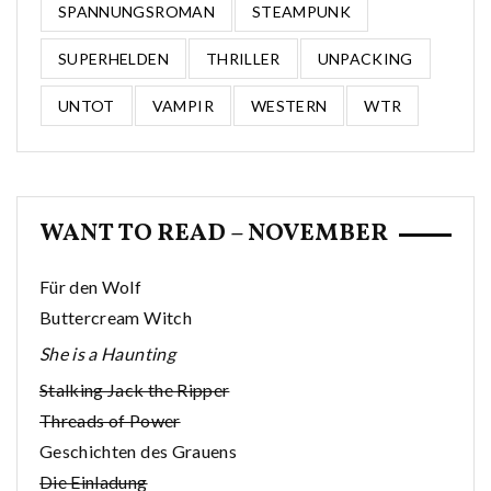
SPANNUNGSROMAN
STEAMPUNK
SUPERHELDEN
THRILLER
UNPACKING
UNTOT
VAMPIR
WESTERN
WTR
WANT TO READ – NOVEMBER
Für den Wolf
Buttercream Witch
She is a Haunting
Stalking Jack the Ripper
Threads of Power
Geschichten des Grauens
Die Einladung