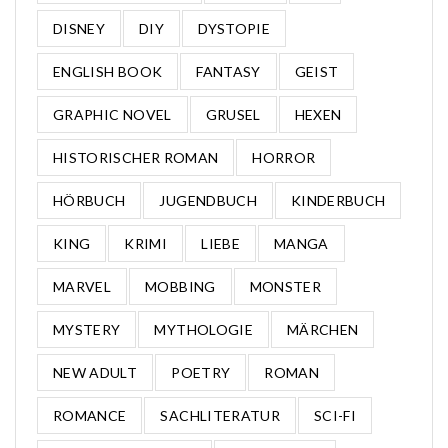
DISNEY
DIY
DYSTOPIE
ENGLISH BOOK
FANTASY
GEIST
GRAPHIC NOVEL
GRUSEL
HEXEN
HISTORISCHER ROMAN
HORROR
HÖRBUCH
JUGENDBUCH
KINDERBUCH
KING
KRIMI
LIEBE
MANGA
MARVEL
MOBBING
MONSTER
MYSTERY
MYTHOLOGIE
MÄRCHEN
NEW ADULT
POETRY
ROMAN
ROMANCE
SACHLITERATUR
SCI-FI