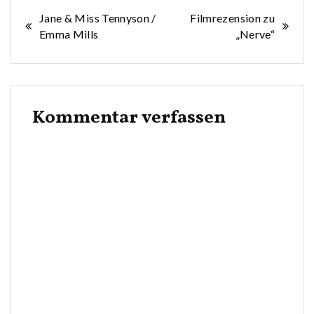
Beitragsnavigation
Jane & Miss Tennyson /
Filmrezension zu
Emma Mills
„Nerve“
Kommentar verfassen