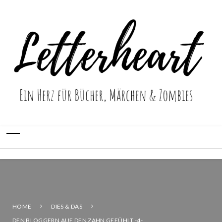
HOME
DIES & DAS
DEN BLOGGERN AUF DEN ZAHN GEFÜHLT -4-