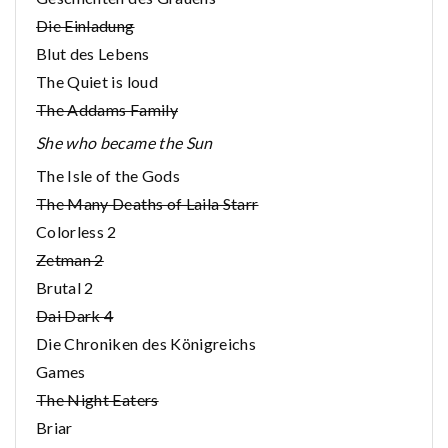
Die Einladung
Blut des Lebens
The Quiet is loud
The Addams Family
She who became the Sun
The Isle of the Gods
The Many Deaths of Laila Starr
Colorless 2
Zetman 2
Brutal 2
Dai Dark 4
Die Chroniken des Königreichs
Games
The Night Eaters
Briar