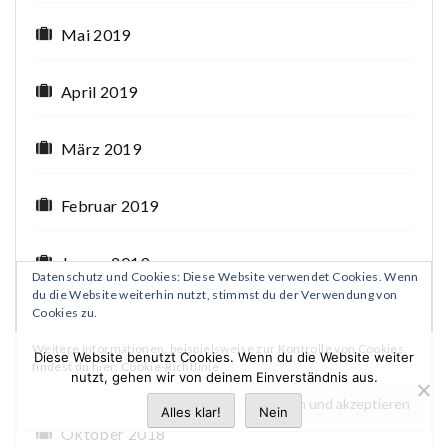
Mai 2019
April 2019
März 2019
Februar 2019
Januar 2019
Datenschutz und Cookies: Diese Website verwendet Cookies. Wenn
du die Website weiterhin nutzt, stimmst du der Verwendung von
Cookies zu.
Dezember 2018
Weitere Informationen, beispielsweise zur Kontrolle von Cookies,
Diese Website benutzt Cookies. Wenn du die Website weiter
findest du hier:
Cookie-Richtlinie
November 2018
nutzt, gehen wir von deinem Einverständnis aus.
Alles klar!
Nein
Oktober 2018