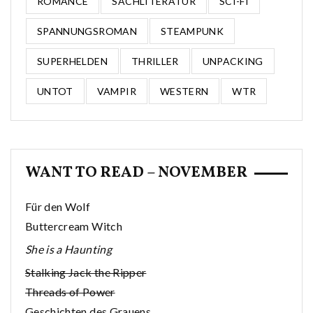
ROMANCE
SACHLITERATUR
SCI-FI
SPANNUNGSROMAN
STEAMPUNK
SUPERHELDEN
THRILLER
UNPACKING
UNTOT
VAMPIR
WESTERN
WTR
WANT TO READ – NOVEMBER
Für den Wolf
Buttercream Witch
She is a Haunting
Stalking Jack the Ripper
Threads of Power
Geschichten des Grauens