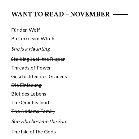
WANT TO READ – NOVEMBER
Für den Wolf
Buttercream Witch
She is a Haunting
Stalking Jack the Ripper
Threads of Power
Geschichten des Grauens
Die Einladung
Blut des Lebens
The Quiet is loud
The Addams Family
She who became the Sun
The Isle of the Gods