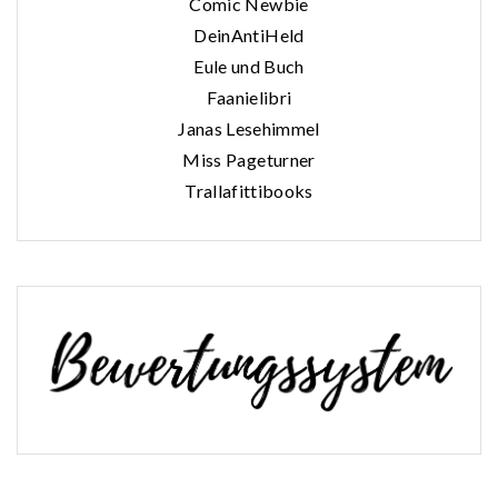
Comic Newbie
DeinAntiHeld
Eule und Buch
Faanielibri
Janas Lesehimmel
Miss Pageturner
Trallafittibooks