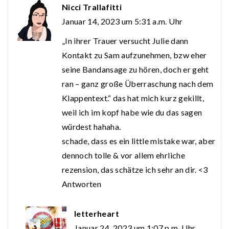
Nicci Trallafitti
Januar 14, 2023 um 5:31 a.m. Uhr
„In ihrer Trauer versucht Julie dann
Kontakt zu Sam aufzunehmen, bzw eher
seine Bandansage zu hören, doch er geht
ran – ganz große Überraschung nach dem
Klappentext.“ das hat mich kurz gekillt,
weil ich im kopf habe wie du das sagen
würdest hahaha.
schade, dass es ein little mistake war, aber
dennoch tolle & vor allem ehrliche
rezension, das schätze ich sehr an dir. <3
Antworten
letterheart
Januar 24, 2023 um 1:07 p.m. Uhr