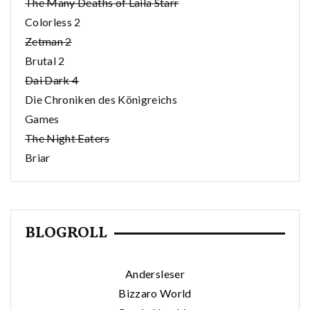
The Many Deaths of Laila Starr
Colorless 2
Zetman 2
Brutal 2
Dai Dark 4
Die Chroniken des Königreichs
Games
The Night Eaters
Briar
BLOGROLL
Andersleser
Bizzaro World