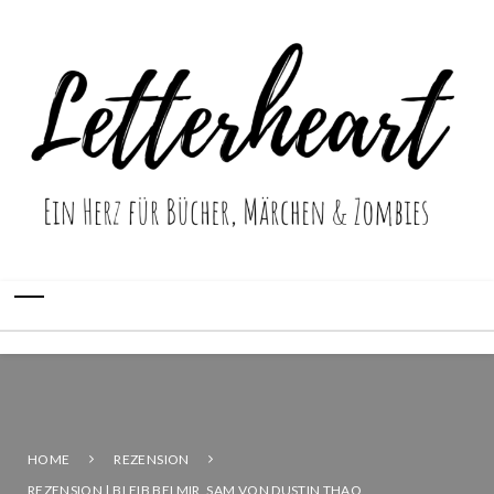
HOME
REZENSION
REZENSION | BLEIB BEI MIR, SAM VON DUSTIN THAO