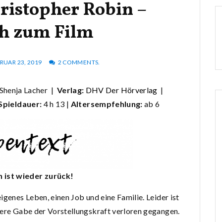
hristopher Robin –
h zum Film
RUAR 23, 2019
2 COMMENTS.
Shenja Lacher |
Verlag:
DHV Der Hörverlag
|
Spieldauer:
4 h 13 |
Altersempfehlung:
ab 6
 ist wieder zurück!
igenes Leben, einen Job und eine Familie. Leider ist
ere Gabe der Vorstellungskraft verloren gegangen.