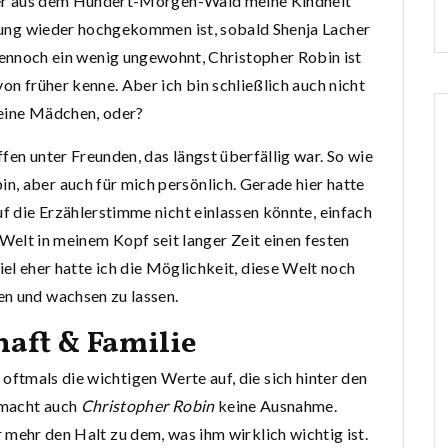
uer aus dem Hundert-Morgen-Wald meine Kindheit
ung wieder hochgekommen ist, sobald Shenja Lacher
ennoch ein wenig ungewohnt, Christopher Robin ist
von früher kenne. Aber ich bin schließlich auch nicht
eine Mädchen, oder?
effen unter Freunden, das längst überfällig war. So wie
, aber auch für mich persönlich. Gerade hier hatte
uf die Erzählerstimme nicht einlassen könnte, einfach
 Welt in meinem Kopf seit langer Zeit einen festen
el eher hatte ich die Möglichkeit, diese Welt noch
n und wachsen zu lassen.
aft & Familie
oftmals die wichtigen Werte auf, die sich hinter den
 macht auch
Christopher Robin
keine Ausnahme.
 mehr den Halt zu dem, was ihm wirklich wichtig ist.