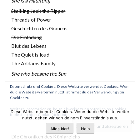
She is a Haunting
Stalking Jack the Ripper
Threads of Power
Geschichten des Grauens
Die Einladung
Blut des Lebens
The Quiet is loud
The Addams Family
She who became the Sun
The Isle of the Gods
Datenschutz und Cookies: Diese Website verwendet Cookies. Wenn
The Many Deaths of Laila Starr
du die Website weiterhin nutzt, stimmst du der Verwendung von
Cookies zu.
Colorless 2
Weitere Informationen, beispielsweise zur Kontrolle von Cookies,
Zetman 2
Diese Website benutzt Cookies. Wenn du die Website weiter
findest du hier:
Cookie-Richtlinie
nutzt, gehen wir von deinem Einverständnis aus.
Brutal 2
Dai Dark 4
Alles klar!
Nein
Die Chroniken des Königreichs