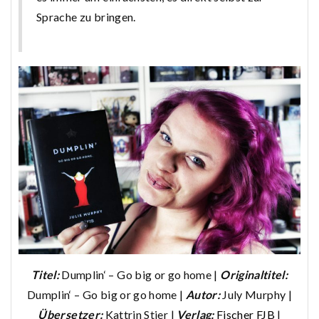
Sprache zu bringen.
Titel:
Dumplin‘ – Go big or go home |
Originaltitel:
Dumplin‘ – Go big or go home |
Autor:
July Murphy |
Übersetzer:
Kattrin Stier |
Verlag:
Fischer FJB
|