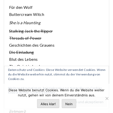
Für den Wolf
Buttercream Witch
She is a Haunting
Stalking Jack the Ripper
Threads of Power
Geschichten des Grauens
Die Einladung
Blut des Lebens
The Quiet is loud
Datenschutz und Cookies: Diese Website verwendet Cookies. Wenn
The Addams Family
du die Website weiterhin nutzt, stimmst du der Verwendung von
Cookies zu.
She who became the Sun
Weitere Informationen, beispielsweise zur Kontrolle von Cookies,
The Isle of the Gods
Diese Website benutzt Cookies. Wenn du die Website weiter
findest du hier:
Cookie-Richtlinie
nutzt, gehen wir von deinem Einverständnis aus.
The Many Deaths of Laila Starr
Colorless 2
Alles klar!
Nein
Zetman 2