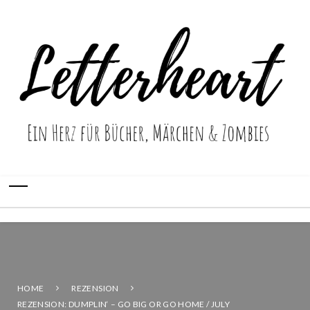
HOME
REZENSION
REZENSION: DUMPLIN‘ – GO BIG OR GO HOME / JULY