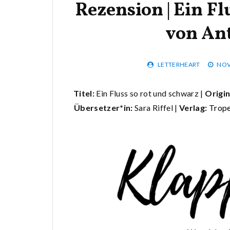
Rezension | Ein Fl
von An
LETTERHEART
NOV
Titel:
Ein Fluss so rot und schwarz |
Origin
Übersetzer*in:
Sara Riffel |
Verlag:
Trop