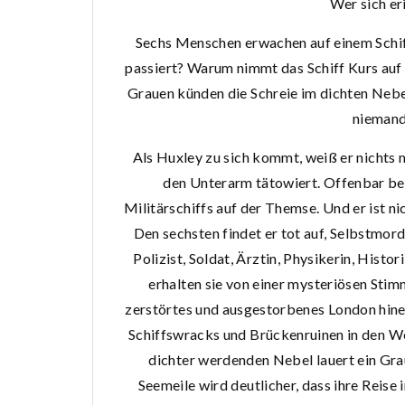
Wer sich er
Sechs Menschen erwachen auf einem Schiff.
passiert? Warum nimmt das Schiff Kurs au
Grauen künden die Schreie im dichten Nebel
niemand
Als Huxley zu sich kommt, weiß er nichts 
den Unterarm tätowiert. Offenbar bef
Militärschiffs auf der Themse. Und er ist ni
Den sechsten findet er tot auf, Selbstmord.
Polizist, Soldat, Ärztin, Physikerin, Histo
erhalten sie von einer mysteriösen Stim
zerstörtes und ausgestorbenes London hinein
Schiffswracks und Brückenruinen in den Weg
dichter werdenden Nebel lauert ein Grau
Seemeile wird deutlicher, dass ihre Reise