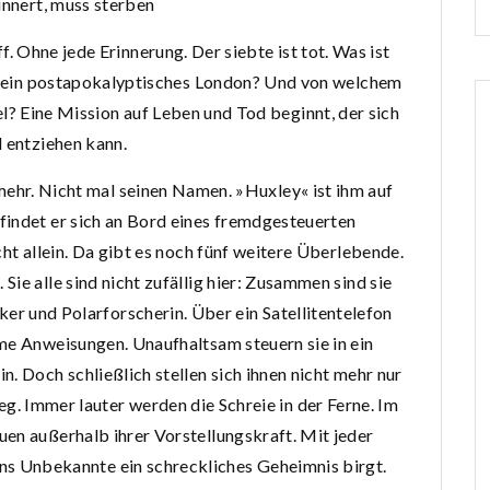
innert, muss sterben
 Ohne jede Erinnerung. Der siebte ist tot. Was ist
f ein postapokalyptisches London? Und von welchem
? Eine Mission auf Leben und Tod beginnt, der sich
 entziehen kann.
mehr. Nicht mal seinen Namen. »Huxley« ist ihm auf
indet er sich an Bord eines fremdgesteuerten
cht allein. Da gibt es noch fünf weitere Überlebende.
 Sie alle sind nicht zufällig hier: Zusammen sind sie
riker und Polarforscherin. Über ein Satellitentelefon
me Anweisungen. Unaufhaltsam steuern sie in ein
. Doch schließlich stellen sich ihnen nicht mehr nur
. Immer lauter werden die Schreie in der Ferne. Im
en außerhalb ihrer Vorstellungskraft. Mit jeder
 ins Unbekannte ein schreckliches­ Geheimnis birgt.