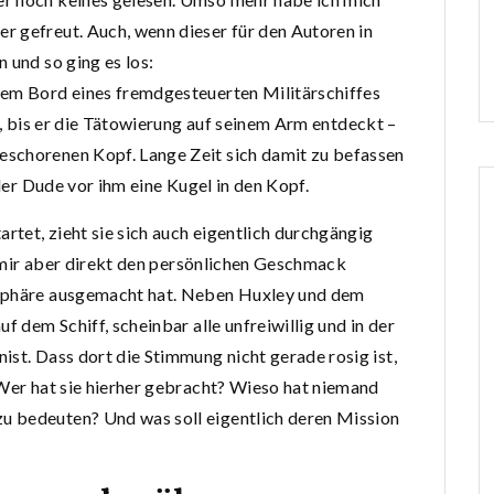
r gefreut. Auch, wenn dieser für den Autoren in
 und so ging es los:
dem Bord eines fremdgesteuerten Militärschiffes
en, bis er die Tätowierung auf seinem Arm entdeckt –
schorenen Kopf. Lange Zeit sich damit zu befassen
 der Dude vor ihm eine Kugel in den Kopf.
artet, zieht sie sich auch eigentlich durchgängig
ei mir aber direkt den persönlichen Geschmack
osphäre ausgemacht hat. Neben Huxley und dem
f dem Schiff, scheinbar alle unfreiwillig und in der
ist. Dass dort die Stimmung nicht gerade rosig ist,
 Wer hat sie hierher gebracht? Wieso hat niemand
u bedeuten? Und was soll eigentlich deren Mission