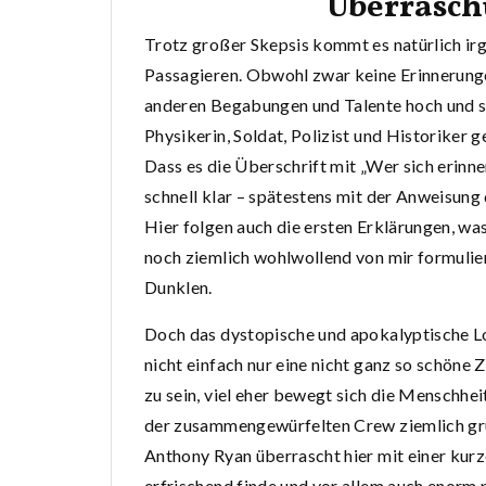
Überrasc
Trotz großer Skepsis kommt es natürlich i
Passagieren. Obwohl zwar keine Erinnerung
anderen Begabungen und Talente hoch und so
Physikerin, Soldat, Polizist und Historiker
Dass es die Überschrift mit „Wer sich erinne
schnell klar – spätestens mit der Anweisung
Hier folgen auch die ersten Erklärungen, was
noch ziemlich wohlwollend von mir formulier
Dunklen.
Doch das dystopische und apokalyptische L
nicht einfach nur eine nicht ganz so schön
zu sein, viel eher bewegt sich die Menschheit
der zusammengewürfelten Crew ziemlich gru
Anthony Ryan überrascht hier mit einer kurz
erfrischend finde und vor allem auch enorm p