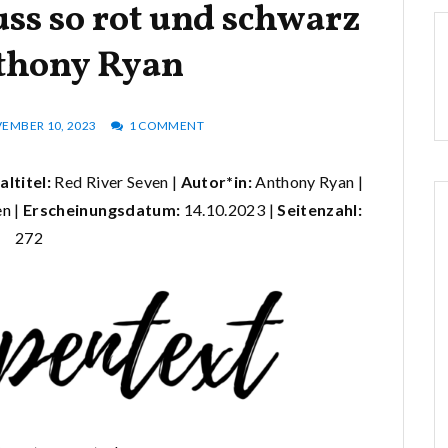
uss so rot und schwarz
thony Ryan
EMBER 10, 2023
1 COMMENT
altitel:
Red River Seven |
Autor*in:
Anthony Ryan |
en
|
Erscheinungsdatum:
14.10.2023 |
Seitenzahl:
272