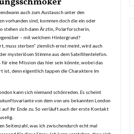
hungsschmöker
rgendwann auch zum Austausch unter den
en vorhanden sind, kommen doch die ein oder
 stehen sich dann Ärztin, Polarforscherin,
 gegenüber – mit welchem Hintergrund?
rt, muss sterben“ ziemlich ernst meint, wird auch
 der mysteriösen Stimme aus dem Satellitentelefon.
 für eine Mission das hier sein könnte, wobei das
t ist, denn eigentlich tappen die Charaktere im
ondon kann sich niemand schönreden. Es scheint
e Zukunftsvariante von dem von uns bekannten London
 auf ihr Ende zu. So verläuft auch der erste Kontakt
selig.
en Seitenzahl, was ich zwischendurch echt mal
assend für diese Story. Ich kann verstehen, dass sich