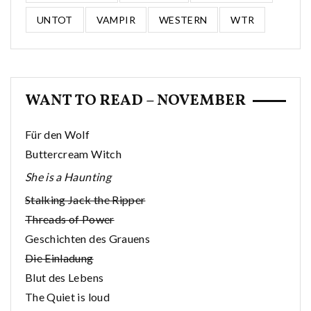
UNTOT
VAMPIR
WESTERN
WTR
WANT TO READ – NOVEMBER
Für den Wolf
Buttercream Witch
She is a Haunting
Stalking Jack the Ripper
Threads of Power
Geschichten des Grauens
Die Einladung
Blut des Lebens
The Quiet is loud