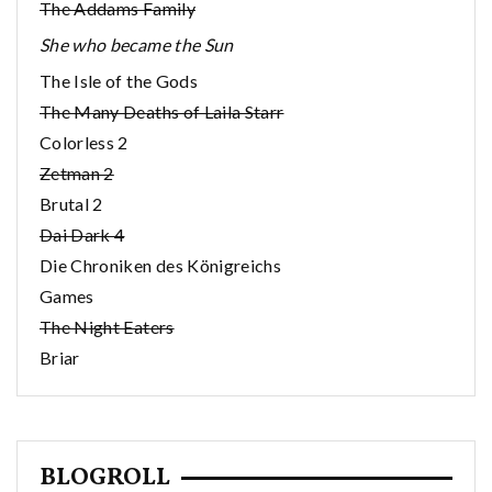
The Addams Family
She who became the Sun
The Isle of the Gods
The Many Deaths of Laila Starr
Colorless 2
Zetman 2
Brutal 2
Dai Dark 4
Die Chroniken des Königreichs
Games
The Night Eaters
Briar
BLOGROLL