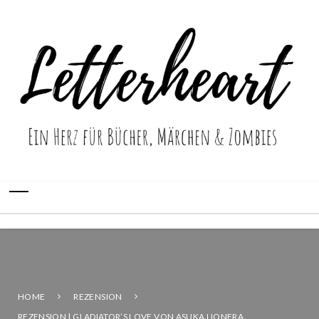
HOME
REZENSION
REZENSION | GLADIATOR’S LOVE VON ASUKA LIONERA