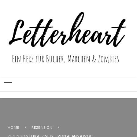
HOME
REZENSION
REZENSION | HIGH RISE ISLE VON ALANNA WOLF