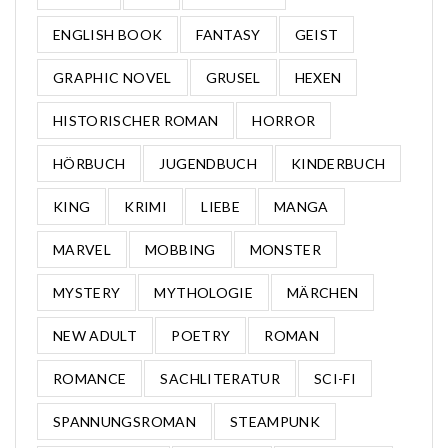
ENGLISH BOOK
FANTASY
GEIST
GRAPHIC NOVEL
GRUSEL
HEXEN
HISTORISCHER ROMAN
HORROR
HÖRBUCH
JUGENDBUCH
KINDERBUCH
KING
KRIMI
LIEBE
MANGA
MARVEL
MOBBING
MONSTER
MYSTERY
MYTHOLOGIE
MÄRCHEN
NEW ADULT
POETRY
ROMAN
ROMANCE
SACHLITERATUR
SCI-FI
SPANNUNGSROMAN
STEAMPUNK