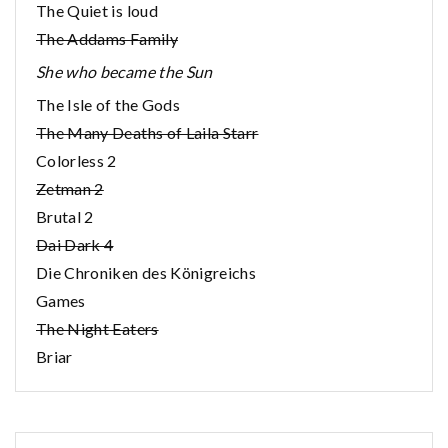
The Quiet is loud
The Addams Family
She who became the Sun
The Isle of the Gods
The Many Deaths of Laila Starr
Colorless 2
Zetman 2
Brutal 2
Dai Dark 4
Die Chroniken des Königreichs
Games
The Night Eaters
Briar