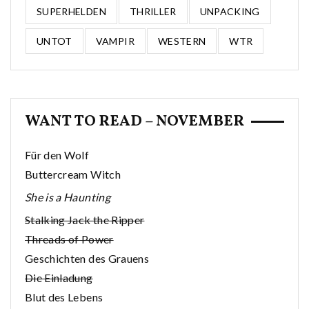
SUPERHELDEN
THRILLER
UNPACKING
UNTOT
VAMPIR
WESTERN
WTR
WANT TO READ – NOVEMBER
Für den Wolf
Buttercream Witch
She is a Haunting
Stalking Jack the Ripper
Threads of Power
Geschichten des Grauens
Die Einladung
Blut des Lebens