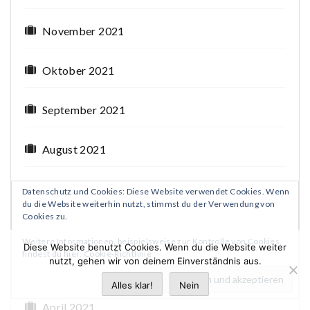
November 2021
Oktober 2021
September 2021
August 2021
Juli 2021
Datenschutz und Cookies: Diese Website verwendet Cookies. Wenn
du die Website weiterhin nutzt, stimmst du der Verwendung von
Cookies zu.
Juni 2021
Weitere Informationen, beispielsweise zur Kontrolle von Cookies,
Diese Website benutzt Cookies. Wenn du die Website weiter
findest du hier:
Cookie-Richtlinie
nutzt, gehen wir von deinem Einverständnis aus.
Mai 2021
Alles klar!
Nein
April 2021