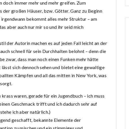
ann doch immer mehr und mehr greifen. Zum
is der großen Häuser, bzw. Götter. Ganz zu Beginn
ber irgendwann bekommt alles mehr Struktur – am
 das aber auch nur mir so und ihr seid mich
il der Autorin machen es auf jeden Fall leicht an der
auch schnell für sein Durchhalten belohnt – denn die
aube zwar, dass man noch einen Funken mehr hätte
lässt sich dennoch sehen und bietet eine gewaltige
allten Kämpfen und all das mitten in New York, was
sorgt.
u krass waren, gerade für ein Jugendbuch – ich muss
meinen Geschmack trifft und ich dadurch sehr auf
tehe ich aber natürlich.)
agend geschafft, bekannte Elemente der
aption zu mischen und ein stimmiges und