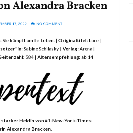
von Alexandra Bracken
EMBER 17, 2022
NO COMMENT
. Sie kämpft um ihr Leben. |
Originaltitel:
Lore |
setzer*in:
Sabine Schilasky |
Verlag:
Arena
|
Seitenzahl:
584 |
Altersempfehlung:
ab 14
t starker Heldin von #1-New-York-Times-
rin Alexandra Bracken.