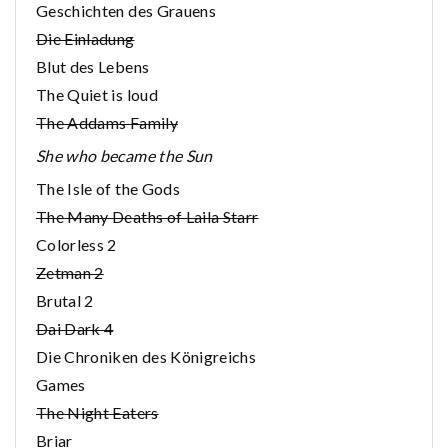
Geschichten des Grauens
Die Einladung
Blut des Lebens
The Quiet is loud
The Addams Family
She who became the Sun
The Isle of the Gods
The Many Deaths of Laila Starr
Colorless 2
Zetman 2
Brutal 2
Dai Dark 4
Die Chroniken des Königreichs
Games
The Night Eaters
Briar