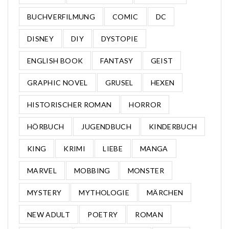
BUCHVERFILMUNG
COMIC
DC
DISNEY
DIY
DYSTOPIE
ENGLISH BOOK
FANTASY
GEIST
GRAPHIC NOVEL
GRUSEL
HEXEN
HISTORISCHER ROMAN
HORROR
HÖRBUCH
JUGENDBUCH
KINDERBUCH
KING
KRIMI
LIEBE
MANGA
MARVEL
MOBBING
MONSTER
MYSTERY
MYTHOLOGIE
MÄRCHEN
NEW ADULT
POETRY
ROMAN