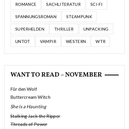
ROMANCE
SACHLITERATUR
SCI-FI
SPANNUNGSROMAN
STEAMPUNK
SUPERHELDEN
THRILLER
UNPACKING
UNTOT
VAMPIR
WESTERN
WTR
WANT TO READ – NOVEMBER
Für den Wolf
Buttercream Witch
She is a Haunting
Stalking Jack the Ripper
Threads of Power