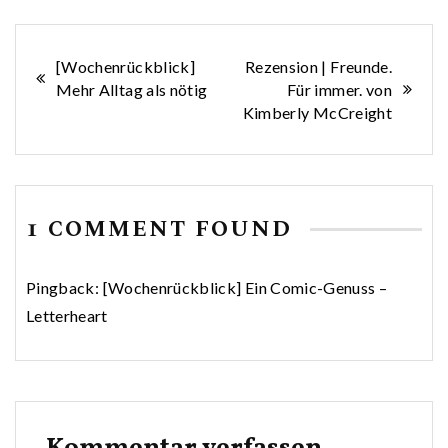
Beitragsnavigation
[Wochenrückblick]
Rezension | Freunde.
Mehr Alltag als nötig
Für immer. von
Kimberly McCreight
1 COMMENT FOUND
Pingback:
[Wochenrückblick] Ein Comic-Genuss –
Letterheart
Kommentar verfassen