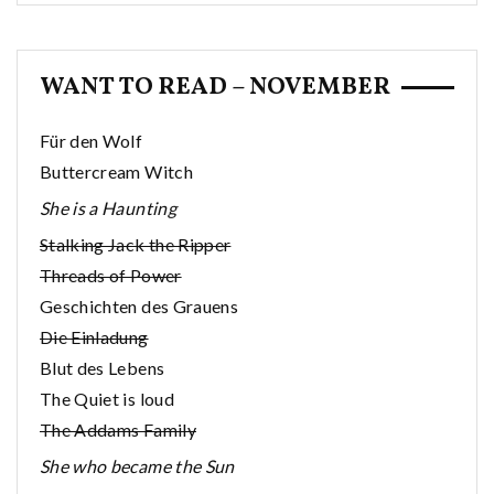
WANT TO READ – NOVEMBER
Für den Wolf
Buttercream Witch
She is a Haunting
Stalking Jack the Ripper
Threads of Power
Geschichten des Grauens
Die Einladung
Blut des Lebens
The Quiet is loud
The Addams Family
She who became the Sun