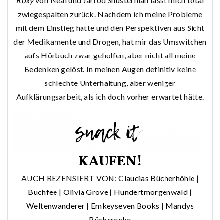
Roxy
von Neal und Jarrod Shusterman lässt mich total
zwiegespalten zurück. Nachdem ich meine Probleme
mit dem Einstieg hatte und den Perspektiven aus Sicht
der Medikamente und Drogen, hat mir das Umswitchen
aufs Hörbuch zwar geholfen, aber nicht all meine
Bedenken gelöst. In meinen Augen definitiv keine
schlechte Unterhaltung, aber weniger
Aufklärungsarbeit, als ich doch vorher erwartet hätte.
KAUFEN!
AUCH REZENSIERT VON:
Claudias Bücherhöhle
|
Buchfee
|
Olivia Grove
|
Hundertmorgenwald
|
Weltenwanderer
|
Emkeyseven Books
|
Mandys
Bücherecke