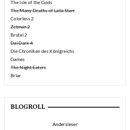
The Isle of the Gods
The Many Deaths of Laila Starr
Colorless 2
Zetman 2
Brutal 2
Dai Dark 4
Die Chroniken des Königreichs
Games
The Night Eaters
Briar
BLOGROLL
Andersleser