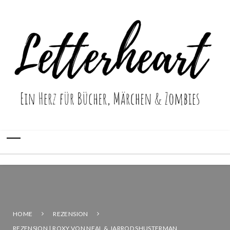
HOME
REZENSION
REZENSION | ROXY VON NEAL & JARROD SHUSTERMAN