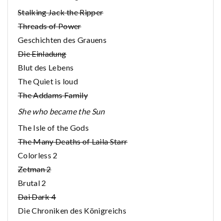
Stalking Jack the Ripper
Threads of Power
Geschichten des Grauens
Die Einladung
Blut des Lebens
The Quiet is loud
The Addams Family
She who became the Sun
The Isle of the Gods
The Many Deaths of Laila Starr
Colorless 2
Zetman 2
Brutal 2
Dai Dark 4
Die Chroniken des Königreichs