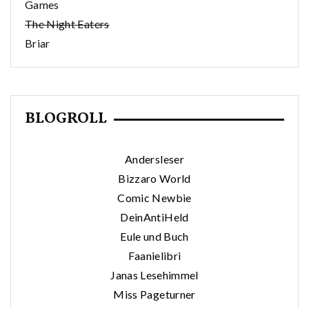
Games
The Night Eaters
Briar
BLOGROLL
Andersleser
Bizzaro World
Comic Newbie
DeinAntiHeld
Eule und Buch
Faanielibri
Janas Lesehimmel
Miss Pageturner