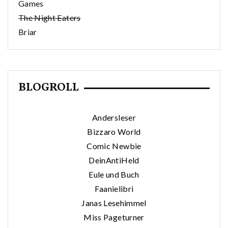
Games
The Night Eaters
Briar
BLOGROLL
Andersleser
Bizzaro World
Comic Newbie
DeinAntiHeld
Eule und Buch
Faanielibri
Janas Lesehimmel
Miss Pageturner