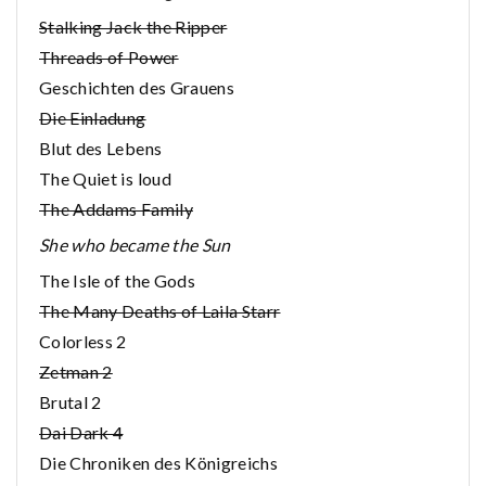
Stalking Jack the Ripper
Threads of Power
Geschichten des Grauens
Die Einladung
Blut des Lebens
The Quiet is loud
The Addams Family
She who became the Sun
The Isle of the Gods
The Many Deaths of Laila Starr
Colorless 2
Zetman 2
Brutal 2
Dai Dark 4
Die Chroniken des Königreichs