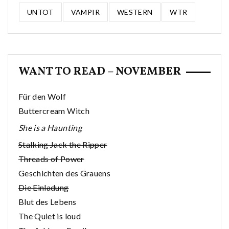
UNTOT
VAMPIR
WESTERN
WTR
WANT TO READ – NOVEMBER
Für den Wolf
Buttercream Witch
She is a Haunting
Stalking Jack the Ripper
Threads of Power
Geschichten des Grauens
Die Einladung
Blut des Lebens
The Quiet is loud