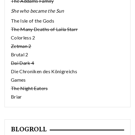
The Addams Family
She who became the Sun
The Isle of the Gods
The Many Deaths of Laila Starr
Colorless 2
Zetman 2
Brutal 2
Dai Dark 4
Die Chroniken des Königreichs
Games
The Night Eaters
Briar
BLOGROLL