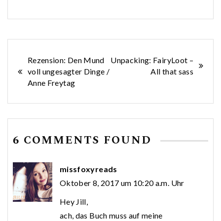
Beitragsnavigation
Rezension: Den Mund
Unpacking: FairyLoot –
voll ungesagter Dinge /
All that sass
Anne Freytag
6 COMMENTS FOUND
missfoxyreads
Oktober 8, 2017 um 10:20 a.m. Uhr
Hey Jill,
ach, das Buch muss auf meine