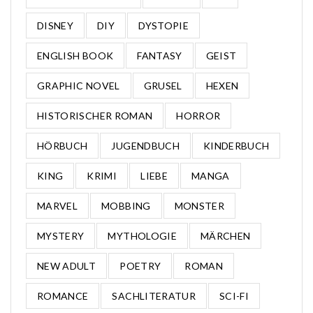
DISNEY
DIY
DYSTOPIE
ENGLISH BOOK
FANTASY
GEIST
GRAPHIC NOVEL
GRUSEL
HEXEN
HISTORISCHER ROMAN
HORROR
HÖRBUCH
JUGENDBUCH
KINDERBUCH
KING
KRIMI
LIEBE
MANGA
MARVEL
MOBBING
MONSTER
MYSTERY
MYTHOLOGIE
MÄRCHEN
NEW ADULT
POETRY
ROMAN
ROMANCE
SACHLITERATUR
SCI-FI