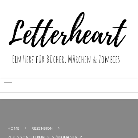
HOME
REZENSION
REZENSION: STERNREGEN / MONA SILVER