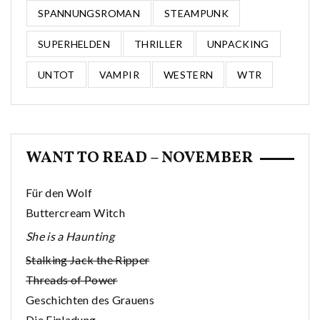
SPANNUNGSROMAN
STEAMPUNK
SUPERHELDEN
THRILLER
UNPACKING
UNTOT
VAMPIR
WESTERN
WTR
WANT TO READ – NOVEMBER
Für den Wolf
Buttercream Witch
She is a Haunting
Stalking Jack the Ripper
Threads of Power
Geschichten des Grauens
Die Einladung