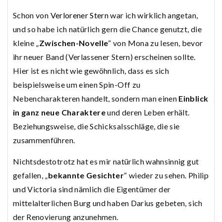
Schon von
Verlorener Stern
war ich wirklich angetan,
und so habe ich natürlich gern die Chance genutzt, die
kleine „
Zwischen-Novelle
“ von Mona zu lesen, bevor
ihr neuer Band (Verlassener Stern) erscheinen sollte.
Hier ist es nicht wie gewöhnlich, dass es sich
beispielsweise um einen Spin-Off zu
Nebencharakteren handelt, sondern man einen
Einblick
in ganz neue Charaktere
und deren Leben erhält.
Beziehungsweise, die Schicksalsschläge, die sie
zusammenführen.
Nichtsdestotrotz hat es mir natürlich wahnsinnig gut
gefallen, „
bekannte Gesichter
“ wieder zu sehen. Philip
und Victoria sind nämlich die Eigentümer der
mittelalterlichen Burg und haben Darius gebeten, sich
der Renovierung anzunehmen.