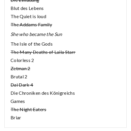
Blut des Lebens
The Quiet is loud
The Addams Family
She who became the Sun
The Isle of the Gods
The Many Deaths of Laila Starr
Colorless 2
Zetman 2
Brutal 2
Dai Dark 4
Die Chroniken des Königreichs
Games
The Night Eaters
Briar