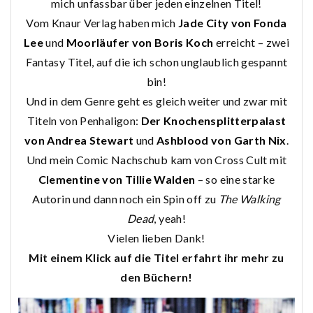
mich unfassbar über jeden einzelnen Titel!
Vom Knaur Verlag haben mich
Jade City von Fonda
Lee
und
Moorläufer von Boris Koch
erreicht – zwei
Fantasy Titel, auf die ich schon unglaublich gespannt
bin!
Und in dem Genre geht es gleich weiter und zwar mit
Titeln von Penhaligon:
Der Knochensplitterpalast
von Andrea Stewart
und
Ashblood von Garth Nix
.
Und mein Comic Nachschub kam von Cross Cult mit
Clementine von Tillie Walden
– so eine starke
Autorin und dann noch ein Spin off zu
The Walking
Dead
, yeah!
Vielen lieben Dank!
Mit einem Klick auf die Titel erfahrt ihr mehr zu
den Büchern!