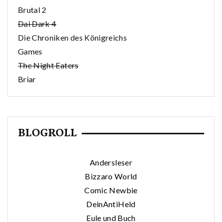
Brutal 2
Dai Dark 4
Die Chroniken des Königreichs
Games
The Night Eaters
Briar
BLOGROLL
Andersleser
Bizzaro World
Comic Newbie
DeinAntiHeld
Eule und Buch