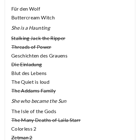
Für den Wolf
Buttercream Witch
She is a Haunting
Stalking Jack the Ripper
Threads of Power
Geschichten des Grauens
Die Einladung
Blut des Lebens
The Quiet is loud
The Addams Family
She who became the Sun
The Isle of the Gods
The Many Deaths of Laila Starr
Colorless 2
Zetman 2