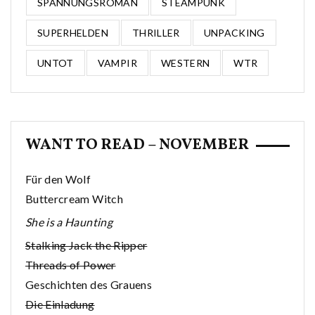
SPANNUNGSROMAN
STEAMPUNK
SUPERHELDEN
THRILLER
UNPACKING
UNTOT
VAMPIR
WESTERN
WTR
WANT TO READ – NOVEMBER
Für den Wolf
Buttercream Witch
She is a Haunting
Stalking Jack the Ripper
Threads of Power
Geschichten des Grauens
Die Einladung