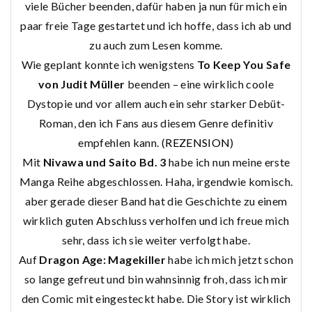
viele Bücher beenden, dafür haben ja nun für mich ein
paar freie Tage gestartet und ich hoffe, dass ich ab und
zu auch zum Lesen komme.
Wie geplant konnte ich wenigstens
To Keep You Safe
von Judit Müller
beenden – eine wirklich coole
Dystopie und vor allem auch ein sehr starker Debüt-
Roman, den ich Fans aus diesem Genre definitiv
empfehlen kann. (
REZENSION
)
Mit
Nivawa und Saito Bd. 3
habe ich nun meine erste
Manga Reihe abgeschlossen. Haha, irgendwie komisch.
aber gerade dieser Band hat die Geschichte zu einem
wirklich guten Abschluss verholfen und ich freue mich
sehr, dass ich sie weiter verfolgt habe.
Auf
Dragon Age: Magekiller
habe ich mich jetzt schon
so lange gefreut und bin wahnsinnig froh, dass ich mir
den Comic mit eingesteckt habe. Die Story ist wirklich