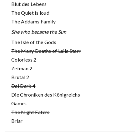
Blut des Lebens
The Quiet is loud
The Addams Family
She who became the Sun
The Isle of the Gods
The Many Deaths of Laila Starr
Colorless 2
Zetman 2
Brutal 2
Dai Dark 4
Die Chroniken des Königreichs
Games
The Night Eaters
Briar