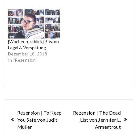
[Wochenrückblick] Boston
Legal & Verspätung
Dezember 18, 2018
In "Rezension"
Beitragsnavigation
Rezension | To Keep
Rezension | The Dead
You Safe von Judit
List von Jennifer L.
Müller
Armentrout