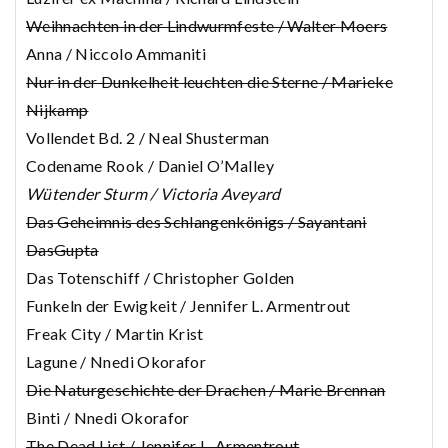
Weihnachten in der Lindwurmfeste / Walter Moers
Anna / Niccolo Ammaniti
Nur in der Dunkelheit leuchten die Sterne / Marieke
Nijkamp
Vollendet Bd. 2 / Neal Shusterman
Codename Rook / Daniel O’Malley
Wütender Sturm / Victoria Aveyard
Das Geheimnis des Schlangenkönigs / Sayantani
DasGupta
Das Totenschiff / Christopher Golden
Funkeln der Ewigkeit / Jennifer L. Armentrout
Freak City / Martin Krist
Lagune / Nnedi Okorafor
Die Naturgeschichte der Drachen / Marie Brennan
Binti / Nnedi Okorafor
The Dead List / Jennifer L. Armentrout