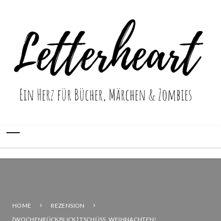
HOME
REZENSION
[WOCHENRÜCKBLICK] TSCHÜSS, WEIHNACHTEN!