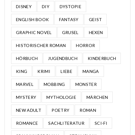
DISNEY
DIY
DYSTOPIE
ENGLISH BOOK
FANTASY
GEIST
GRAPHIC NOVEL
GRUSEL
HEXEN
HISTORISCHER ROMAN
HORROR
HÖRBUCH
JUGENDBUCH
KINDERBUCH
KING
KRIMI
LIEBE
MANGA
MARVEL
MOBBING
MONSTER
MYSTERY
MYTHOLOGIE
MÄRCHEN
NEW ADULT
POETRY
ROMAN
ROMANCE
SACHLITERATUR
SCI-FI