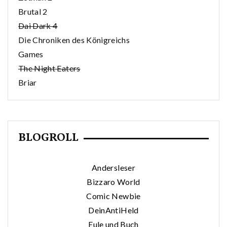
Brutal 2
Dai Dark 4
Die Chroniken des Königreichs
Games
The Night Eaters
Briar
BLOGROLL
Andersleser
Bizzaro World
Comic Newbie
DeinAntiHeld
Eule und Buch