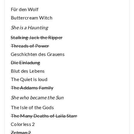
Für den Wolf
Buttercream Witch
She is a Haunting
Stalking Jack the Ripper
Threads of Power
Geschichten des Grauens
Die Einladung
Blut des Lebens
The Quiet is loud
The Addams Family
She who became the Sun
The Isle of the Gods
The Many Deaths of Laila Starr
Colorless 2
Zetman 2