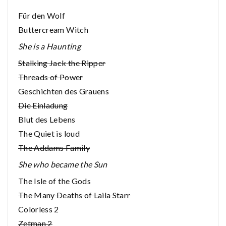
Für den Wolf
Buttercream Witch
She is a Haunting
Stalking Jack the Ripper
Threads of Power
Geschichten des Grauens
Die Einladung
Blut des Lebens
The Quiet is loud
The Addams Family
She who became the Sun
The Isle of the Gods
The Many Deaths of Laila Starr
Colorless 2
Zetman 2