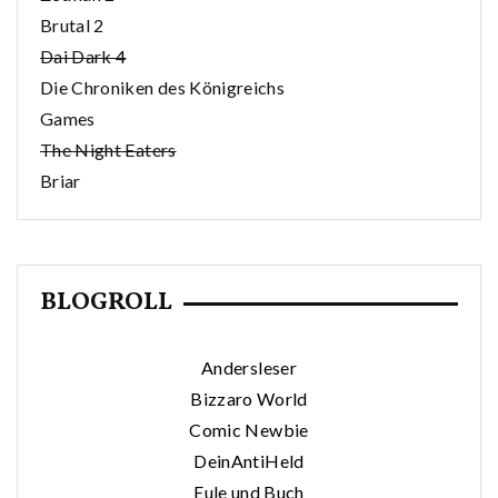
Brutal 2
Dai Dark 4
Die Chroniken des Königreichs
Games
The Night Eaters
Briar
BLOGROLL
Andersleser
Bizzaro World
Comic Newbie
DeinAntiHeld
Eule und Buch