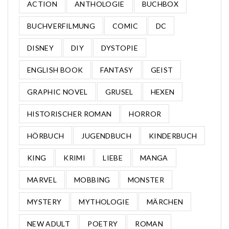
ACTION
ANTHOLOGIE
BUCHBOX
BUCHVERFILMUNG
COMIC
DC
DISNEY
DIY
DYSTOPIE
ENGLISH BOOK
FANTASY
GEIST
GRAPHIC NOVEL
GRUSEL
HEXEN
HISTORISCHER ROMAN
HORROR
HÖRBUCH
JUGENDBUCH
KINDERBUCH
KING
KRIMI
LIEBE
MANGA
MARVEL
MOBBING
MONSTER
MYSTERY
MYTHOLOGIE
MÄRCHEN
NEW ADULT
POETRY
ROMAN