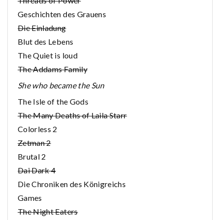
Threads of Power
Geschichten des Grauens
Die Einladung
Blut des Lebens
The Quiet is loud
The Addams Family
She who became the Sun
The Isle of the Gods
The Many Deaths of Laila Starr
Colorless 2
Zetman 2
Brutal 2
Dai Dark 4
Die Chroniken des Königreichs
Games
The Night Eaters