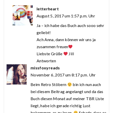
letterheart
August 5, 2017 um 1:57 p.m. Uhr
Ja – ich habe das Buch auch sooo sehr
geliebt!
Ach Anna, dann können wir uns ja
zusammen freuen
Liebste Grüße
Jill
Antworten
missfoxyreads
November 6, 2017 um 8:17 p.m. Uhr
Beim Retro Stöbern
bin ich nun auch
bei diesem Beitrag angelangt und da das
Buch diesen Monat auf meiner TBR Liste
liegt, habe ich gerade richtig Lust
bekommen, es zu lesen.
Schade, dass es