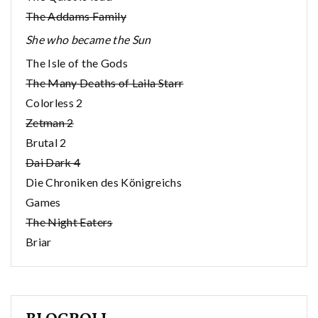
The Addams Family
She who became the Sun
The Isle of the Gods
The Many Deaths of Laila Starr
Colorless 2
Zetman 2
Brutal 2
Dai Dark 4
Die Chroniken des Königreichs
Games
The Night Eaters
Briar