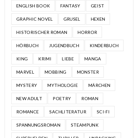
ENGLISH BOOK
FANTASY
GEIST
GRAPHIC NOVEL
GRUSEL
HEXEN
HISTORISCHER ROMAN
HORROR
HÖRBUCH
JUGENDBUCH
KINDERBUCH
KING
KRIMI
LIEBE
MANGA
MARVEL
MOBBING
MONSTER
MYSTERY
MYTHOLOGIE
MÄRCHEN
NEW ADULT
POETRY
ROMAN
ROMANCE
SACHLITERATUR
SCI-FI
SPANNUNGSROMAN
STEAMPUNK