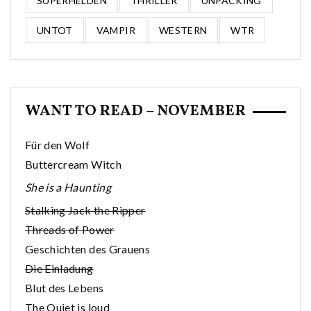
SUPERHELDEN
THRILLER
UNPACKING
UNTOT
VAMPIR
WESTERN
WTR
WANT TO READ – NOVEMBER
Für den Wolf
Buttercream Witch
She is a Haunting
Stalking Jack the Ripper
Threads of Power
Geschichten des Grauens
Die Einladung
Blut des Lebens
The Quiet is loud