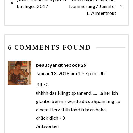
Beitragsnavigation
buchiges 2017
Dämmerung / Jennifer
L. Armentrout
6 COMMENTS FOUND
beautyandthebook26
Januar 13, 2018 um 1:57 p.m. Uhr
Jill <3
uhhhh das klingt spannend……..aber ich
glaube bei mir würde diese Spannung zu
einem Herzstillstand führen haha
drück dich <3
Antworten