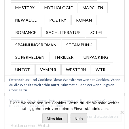
MYSTERY
MYTHOLOGIE
MÄRCHEN
NEW ADULT
POETRY
ROMAN
ROMANCE
SACHLITERATUR
SCI-FI
SPANNUNGSROMAN
STEAMPUNK
SUPERHELDEN
THRILLER
UNPACKING
UNTOT
VAMPIR
WESTERN
WTR
Datenschutz und Cookies: Diese Website verwendet Cookies. Wenn
du die Website weiterhin nutzt, stimmst du der Verwendung von
Cookies zu.
Weitere Informationen, beispielsweise zur Kontrolle von Cookies,
WANT TO READ – NOVEMBER
Diese Website benutzt Cookies. Wenn du die Website weiter
findest du hier:
Cookie-Richtlinie
nutzt, gehen wir von deinem Einverständnis aus.
Für den Wolf
Alles klar!
Nein
Buttercream Witch