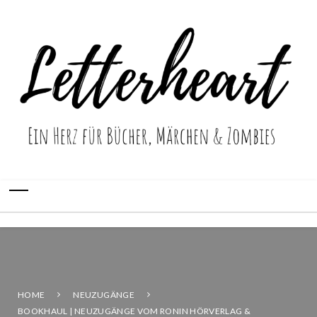
HOME
NEUZUGÄNGE
BOOKHAUL | NEUZUGÄNGE VOM RONIN HÖRVERLAG &