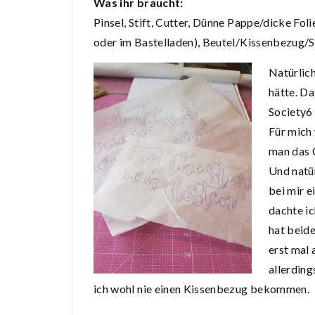
Was ihr braucht:
Pinsel, Stift, Cutter, Dünne Pappe/dicke Folie
oder im Bastelladen), Beutel/Kissenbezug/S
Natürlich
hätte. Da
Society6
Für mich 
man das 
Und natür
bei mir 
dachte ic
hat beide
erst mal 
allerding
ich wohl nie einen Kissenbezug bekommen.