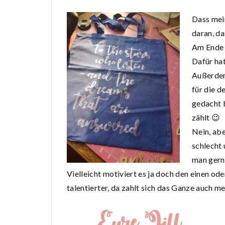
Dass mein
daran, da
Am Ende 
Dafür hat
Außerdem
für die d
gedacht 
zählt 😉
Nein, abe
schlecht 
man gern
Vielleicht motiviert es ja doch den einen od
talentierter, da zahlt sich das Ganze auch me