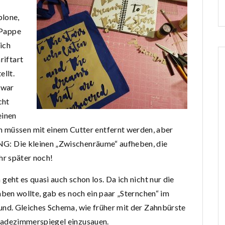
blone,
 Pappe
lich
riftart
ellt.
 war
cht
einen
 müssen mit einem Cutter entfernt werden, aber
: Die kleinen „Zwischenräume“
aufheben, die
hr später noch!
geht es quasi auch schon los. Da ich nicht nur die
aben wollte, gab es noch ein paar „Sternchen“ im
und. Gleiches Schema, wie früher mit der Zahnbürste
adezimmerspiegel einzusauen.