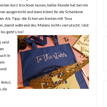
sten kurz trocknen lassen, halbe Stunde hat bei mir
en ausgereicht und dann könnt ihr die Schablone
en. Als Tipp: die Ecken am besten mit Tesa
en, damit während des Malens nichts verrutscht. Und
 los geht’s los!
g seid
ten
auch in
ein
n und
links),
, da