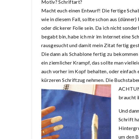
Motiv? Schriftart?
Macht euch einen Entwurf! Die fertige Scha
wie in diesem Fall, sollte schon aus (dünner)
oder dickerer Folie sein. Da ich nicht sonder
begabt bin, habe ich mir im Internet eine Sch
rausgesucht und damit mein Zitat fertig gest
Die dann als Schablone fertig zu bekommen
ein ziemlicher Krampf, das sollte man viellei
auch vorher im Kopf behalten, oder einfach 
kürzeren Schriftzug nehmen. Die Buchstaben
ACHTUNG
braucht i
Und dann 
Schrift h
Hintergr
um den B