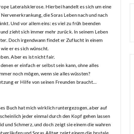
pe Lateralsklerose. Hierbei handelt es sich um eine
 Nervenerkrankung, die Soras Leben nach und nach
nkt. Und vor allem eins: es viel zu früh beenden
 und zieht sich immer mehr zurück. In seinem Leben
tter. Doch irgendwann findet er Zuflucht in einem
 wie er es sich wünscht.
en. Aber es ist nicht fair.
denen er einfach er selbst sein kann, ohne alles
immer noch mögen, wenn sie alles wüssten?
setzung er Hilfe von seinen Freunden braucht…
eses Buch hat mich wirklich runtergezogen, aber auf
scheinlich jeder einmal durch den Kopf gehen lassen
Leid und Schmerz, und doch zeigt sie einem die wahren
verläufen und Soras Alltag zeigt einem die brutale