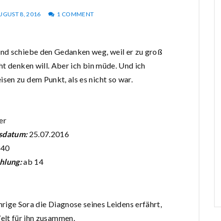
UGUST 8, 2016
1 COMMENT
 und schiebe den Gedanken weg, weil er zu groß
cht denken will. Aber ich bin müde. Und ich
isen zu dem Punkt, als es nicht so war.
er
sdatum:
25.07.2016
340
hlung:
ab 14
hrige Sora die Diagnose seines Leidens erfährt,
elt für ihn zusammen.