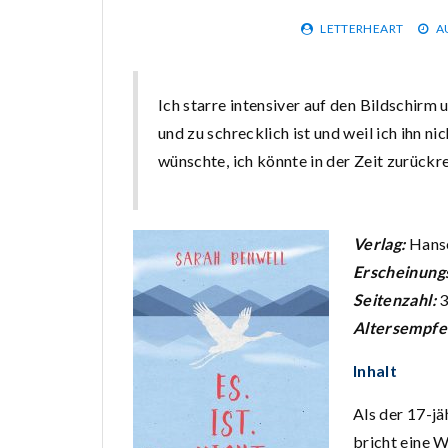
LETTERHEART
A
Ich starre intensiver auf den Bildschirm
und zu schrecklich ist und weil ich ihn ni
wünschte, ich könnte in der Zeit zurückre
Verlag:
Hans
Erscheinung
Seitenzahl:
Altersempfe
Inhalt
Als der 17-jä
bricht eine W