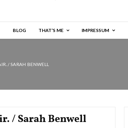
BLOG
THAT’S ME
IMPRESSUM
AIR. / SARAH BENWELL
ir. / Sarah Benwell