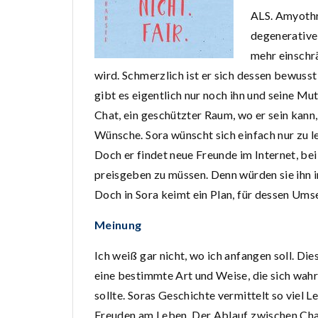
ALS. Amyothro
degenerative
mehr einschrä
wird.
Schmerzlich ist er sich dessen bewusst
gibt es eigentlich nur noch ihn und seine Mu
Chat, ein geschützter Raum, wo er sein kann,
Wünsche. Sora wünscht sich einfach nur zu leb
Doch er findet neue Freunde im Internet, bei 
preisgeben zu müssen. Denn würden sie ihn 
Doch in Sora keimt ein Plan, für dessen Um
Meinung
Ich weiß gar nicht, wo ich anfangen soll. Di
eine bestimmte Art und Weise, die sich wahr
sollte. Soras Geschichte vermittelt so viel 
Freuden am Leben. Der Ablauf zwischen Chat