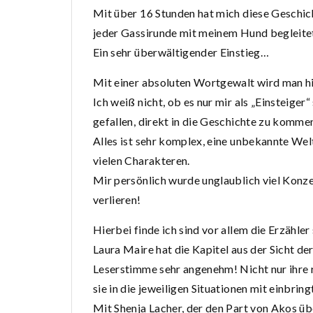
Mit über 16 Stunden hat mich diese Geschic
jeder Gassirunde mit meinem Hund begleite
Ein sehr überwältigender Einstieg…
Mit einer absoluten Wortgewalt wird man hie
Ich weiß nicht, ob es nur mir als „Einsteiger“ 
gefallen, direkt in die Geschichte zu komme
Alles ist sehr komplex, eine unbekannte Wel
vielen Charakteren.
Mir persönlich wurde unglaublich viel Konze
verlieren!
Hierbei finde ich sind vor allem die Erzähler
Laura Maire hat die Kapitel aus der Sicht de
Leserstimme sehr angenehm! Nicht nur ihre ru
sie in die jeweiligen Situationen mit einbrin
Mit Shenja Lacher, der den Part von Akos ü