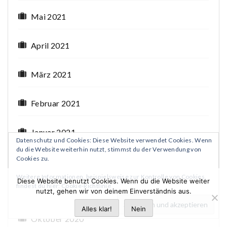
Mai 2021
April 2021
März 2021
Februar 2021
Januar 2021
Datenschutz und Cookies: Diese Website verwendet Cookies. Wenn
du die Website weiterhin nutzt, stimmst du der Verwendung von
Cookies zu.
Dezember 2020
Weitere Informationen, beispielsweise zur Kontrolle von Cookies,
Diese Website benutzt Cookies. Wenn du die Website weiter
findest du hier:
Cookie-Richtlinie
November 2020
nutzt, gehen wir von deinem Einverständnis aus.
Alles klar!
Nein
Oktober 2020