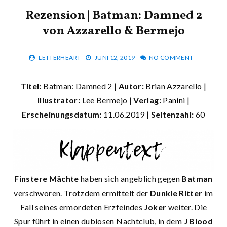
Rezension | Batman: Damned 2
von Azzarello & Bermejo
LETTERHEART
JUNI 12, 2019
NO COMMENT
Titel:
Batman: Damned 2 |
Autor:
Brian Azzarello |
Illustrator:
Lee Bermejo |
Verlag:
Panini
|
Erscheinungsdatum:
11.06.2019 |
Seitenzahl:
60
Finstere Mächte
haben sich angeblich gegen
Batman
verschworen. Trotzdem ermittelt der
Dunkle Ritter
im
Fall seines ermordeten Erzfeindes
Joker
weiter. Die
Spur führt in einen dubiosen Nachtclub, in dem
J Blood