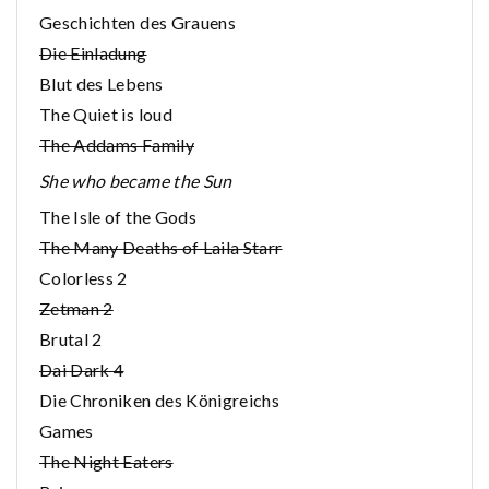
Geschichten des Grauens
Die Einladung
Blut des Lebens
The Quiet is loud
The Addams Family
She who became the Sun
The Isle of the Gods
The Many Deaths of Laila Starr
Colorless 2
Zetman 2
Brutal 2
Dai Dark 4
Die Chroniken des Königreichs
Games
The Night Eaters