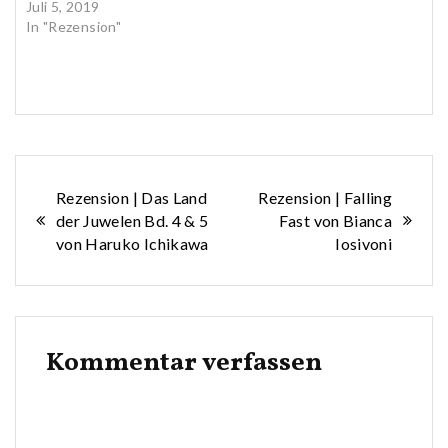
Juli 5, 2019
In "Rezension"
Beitragsnavigation
Rezension | Das Land
Rezension | Falling
der Juwelen Bd. 4 & 5
Fast von Bianca
von Haruko Ichikawa
Iosivoni
Kommentar verfassen