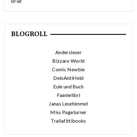
Briar
BLOGROLL
Andersleser
Bizzaro World
Comic Newbie
DeinAntiHeld
Eule und Buch
Faanielibri
Janas Lesehimmel
Miss Pageturner
Trallafittibooks