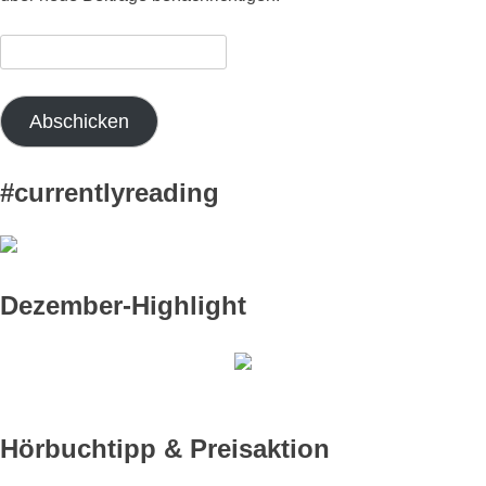
E-
Mail-
Adresse:
Abschicken
#currentlyreading
Dezember-Highlight
Hörbuchtipp & Preisaktion