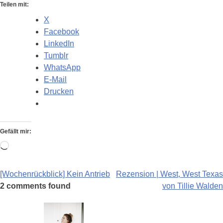
Teilen mit:
X
Facebook
LinkedIn
Tumblr
WhatsApp
E-Mail
Drucken
Gefällt mir:
Wird
geladen …
Beitragsnavigation
[Wochenrückblick] Kein Antrieb
Rezension | West, West Texas
2 comments found
von Tillie Walden