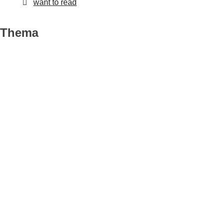
want to read
Thema
Action
Anthologie
Buchbox
Buchverfilmung
Comic
DC
Disney
DIY
Dystopie
English Book
Fantasy
Geist
Graphic Novel
Grusel
Hexen
Historischer Roman
Horror
Hörbuch
Jugendbuch
Kinderbuch
King
Krimi
Liebe
Manga
Marvel
Mobbing
Monster
Mystery
Mythologie
Märchen
New Adult
Poetry
Roman
Romance