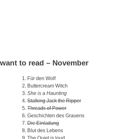
Sachliteratur
Sci-Fi
Spannungsroman
Steampunk
Superhelden
Thriller
Unpacking
Untot
Vampir
Western
WTR
want to read – November
Für den Wolf
Buttercream Witch
She is a Haunting
Stalking Jack the Ripper
Threads of Power
Geschichten des Grauens
Die Einladung
Blut des Lebens
The Quiet is loud