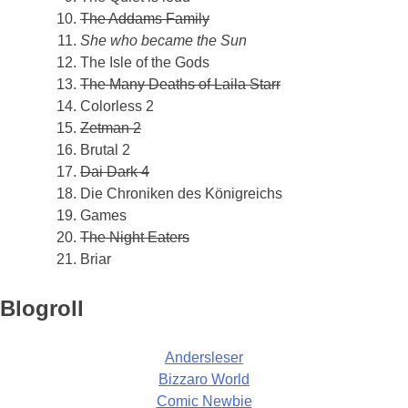
The Addams Family
She who became the Sun
The Isle of the Gods
The Many Deaths of Laila Starr
Colorless 2
Zetman 2
Brutal 2
Dai Dark 4
Die Chroniken des Königreichs
Games
The Night Eaters
Briar
Blogroll
Andersleser
Bizzaro World
Comic Newbie