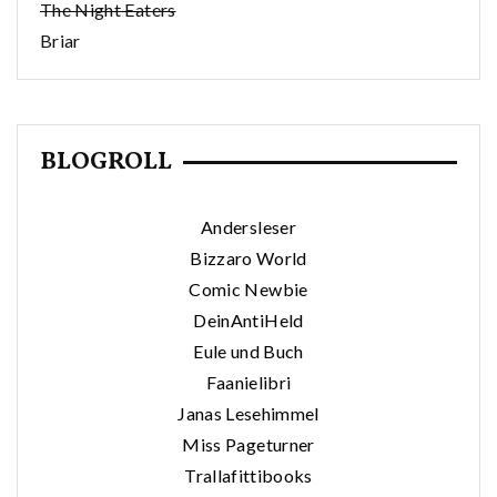
The Night Eaters
Briar
BLOGROLL
Andersleser
Bizzaro World
Comic Newbie
DeinAntiHeld
Eule und Buch
Faanielibri
Janas Lesehimmel
Miss Pageturner
Trallafittibooks