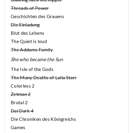
Threads of Power
Geschichten des Grauens
Die Einladung
Blut des Lebens
The Quiet is loud
The Addams Family
She who became the Sun
The Isle of the Gods
The Many Deaths of Laila Starr
Colorless 2
Zetman 2
Brutal 2
Dai Dark 4
Die Chroniken des Königreichs
Games