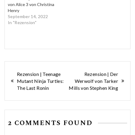
von Alice 3 von Christina
Henry
September 14, 2022
In "Rezension"
Beitragsnavigation
Rezension | Teenage
Rezension | Der
Mutant Ninja Turtles:
Werwolf von Tarker
The Last Ronin
Mills von Stephen King
2 COMMENTS FOUND