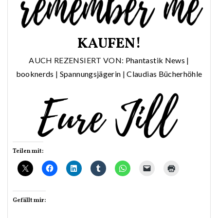
KAUFEN!
AUCH REZENSIERT VON:
Phantastik News
|
booknerds
|
Spannungsjägerin
|
Claudias Bücherhöhle
Teilen mit:
Gefällt mir: