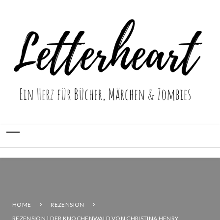
HOME
REZENSION
REZENSION | DER KNOCHENWALD VON CHRISTINA HENRY