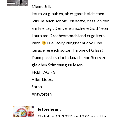
Meine Jill,
kaum zu glauben, aber ganz bald sehen
wir uns auch schon! Ich hoffe, dass ich mir
am Freitag „Der verwunschene Gott“ von
Laura am Drachenmondstand ergattern
kann
Die Story klingt echt cool und
gerade lese ich sogar Throne of Glass!
Dann passt es doch danach eine Story zur
gleichen Stimmung zu lesen.
FREITAG <3
Alles Liebe,
Sarah
Antworten
letterheart
Oktober 12, 2017 um 12:01 p.m. Uhr