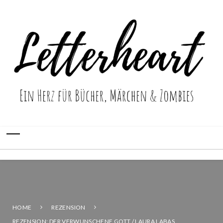
HOME
REZENSION
REZENSION: DER VERWUNSCHENE GOTT / LAURA LABAS