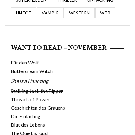
UNTOT
VAMPIR
WESTERN
WTR
WANT TO READ – NOVEMBER
Für den Wolf
Buttercream Witch
She is a Haunting
Stalking Jack the Ripper
Threads of Power
Geschichten des Grauens
Die Einladung
Blut des Lebens
The Quiet is loud