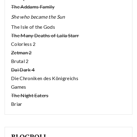
The Addams Family
She who became the Sun
The Isle of the Gods
The Many Deaths of Laila Starr
Colorless 2
Zetman 2
Brutal 2
Dai Dark 4
Die Chroniken des Königreichs
Games
The Night Eaters
Briar