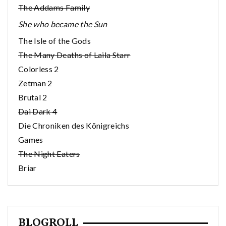
The Addams Family
She who became the Sun
The Isle of the Gods
The Many Deaths of Laila Starr
Colorless 2
Zetman 2
Brutal 2
Dai Dark 4
Die Chroniken des Königreichs
Games
The Night Eaters
Briar
BLOGROLL