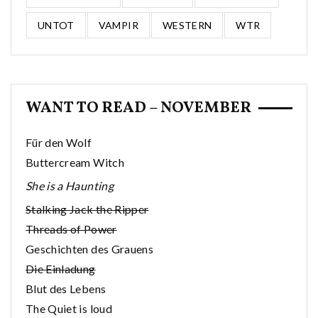
UNTOT
VAMPIR
WESTERN
WTR
WANT TO READ – NOVEMBER
Für den Wolf
Buttercream Witch
She is a Haunting
Stalking Jack the Ripper
Threads of Power
Geschichten des Grauens
Die Einladung
Blut des Lebens
The Quiet is loud