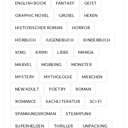
ENGLISH BOOK
FANTASY
GEIST
GRAPHIC NOVEL
GRUSEL
HEXEN
HISTORISCHER ROMAN
HORROR
HÖRBUCH
JUGENDBUCH
KINDERBUCH
KING
KRIMI
LIEBE
MANGA
MARVEL
MOBBING
MONSTER
MYSTERY
MYTHOLOGIE
MÄRCHEN
NEW ADULT
POETRY
ROMAN
ROMANCE
SACHLITERATUR
SCI-FI
SPANNUNGSROMAN
STEAMPUNK
SUPERHELDEN
THRILLER
UNPACKING