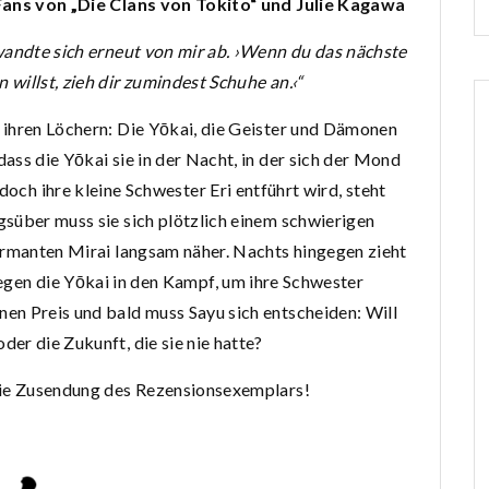
Fans von „Die Clans von Tokito“ und Julie Kagawa
wandte sich erneut von mir ab. ›Wenn du das nächste
willst, zieh dir zumindest Schuhe an.‹“
 ihren Löchern: Die Yōkai, die Geister und Dämonen
ass die Yōkai sie in der Nacht, in der sich der Mond
edoch ihre kleine Schwester Eri entführt wird, steht
süber muss sie sich plötzlich einem schwierigen
armanten Mirai langsam näher. Nachts hingegen zieht
gegen die Yōkai in den Kampf, um ihre Schwester
en Preis und bald muss Sayu sich entscheiden: Will
oder die Zukunft, die sie nie hatte?
die Zusendung des Rezensionsexemplars!