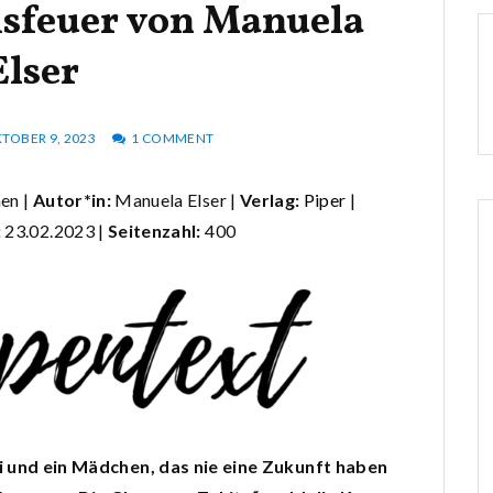
hsfeuer von Manuela
Elser
TOBER 9, 2023
1 COMMENT
en |
Autor*in:
Manuela Elser |
Verlag:
Piper
|
:
23.02.2023 |
Seitenzahl:
400
 und ein Mädchen, das nie eine Zukunft haben