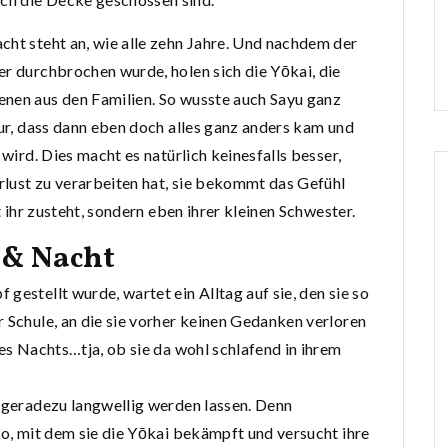
cht steht an, wie alle zehn Jahre. Und nachdem der
er durchbrochen wurde, holen sich die Yōkai, die
enen aus den Familien. So wusste auch Sayu ganz
nur, dass dann eben doch alles ganz anders kam und
 wird. Dies macht es natürlich keinesfalls besser,
erlust zu verarbeiten hat, sie bekommt das Gefühl
t ihr zusteht, sondern eben ihrer kleinen Schwester.
 & Nacht
gestellt wurde, wartet ein Alltag auf sie, den sie so
r Schule, an die sie vorher keinen Gedanken verloren
des Nachts…tja, ob sie da wohl schlafend in ihrem
a geradezu langwellig werden lassen. Denn
yo, mit dem sie die Yōkai bekämpft und versucht ihre