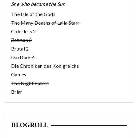
She who became the Sun
The Isle of the Gods
The Many Deaths of Laila Starr
Colorless 2
Zetman 2
Brutal 2
Dai Dark 4
Die Chroniken des Königreichs
Games
The Night Eaters
Briar
BLOGROLL