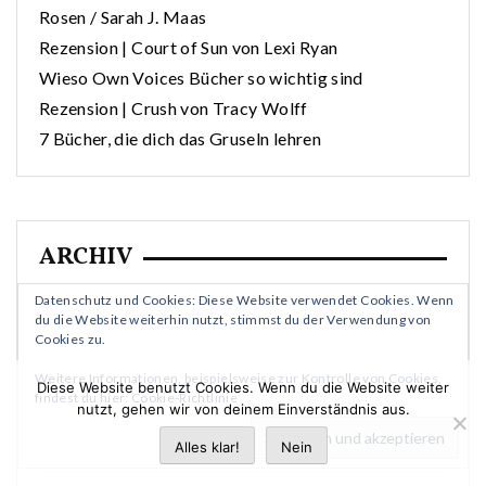
Rosen / Sarah J. Maas
Rezension | Court of Sun von Lexi Ryan
Wieso Own Voices Bücher so wichtig sind
Rezension | Crush von Tracy Wolff
7 Bücher, die dich das Gruseln lehren
ARCHIV
Datenschutz und Cookies: Diese Website verwendet Cookies. Wenn
Oktober 2025
du die Website weiterhin nutzt, stimmst du der Verwendung von
Cookies zu.
Weitere Informationen, beispielsweise zur Kontrolle von Cookies,
Dezember 2023
Diese Website benutzt Cookies. Wenn du die Website weiter
findest du hier:
Cookie-Richtlinie
nutzt, gehen wir von deinem Einverständnis aus.
November 2023
Alles klar!
Nein