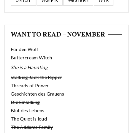
UNTOT
VAMPIR
WESTERN
WTR
WANT TO READ – NOVEMBER
Für den Wolf
Buttercream Witch
She is a Haunting
Stalking Jack the Ripper
Threads of Power
Geschichten des Grauens
Die Einladung
Blut des Lebens
The Quiet is loud
The Addams Family