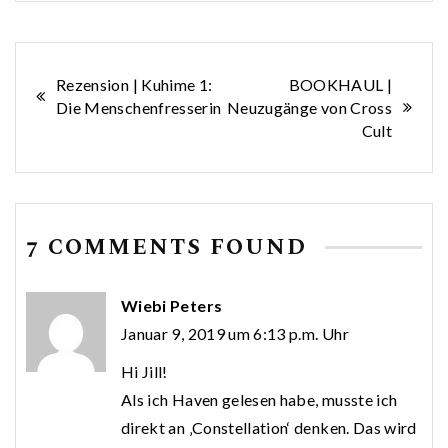
Beitragsnavigation
Rezension | Kuhime 1:
BOOKHAUL |
Die Menschenfresserin
Neuzugänge von Cross
Cult
7 COMMENTS FOUND
Wiebi Peters
Januar 9, 2019 um 6:13 p.m. Uhr
Hi Jill!
Als ich Haven gelesen habe, musste ich
direkt an ‚Constellation‘ denken. Das wird