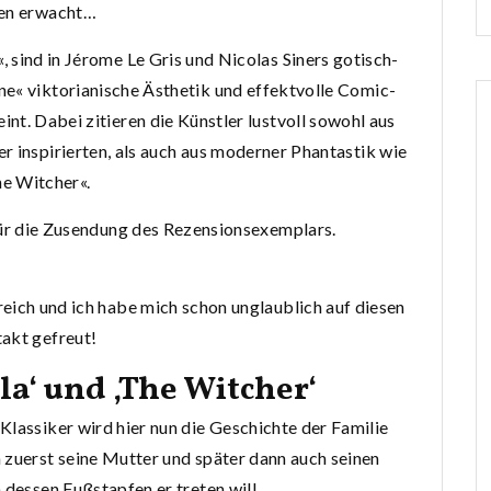
en erwacht…
 sind in Jérome Le Gris und Nicolas Siners gotisch-
« viktorianische Ästhetik und effektvolle Comic-
nt. Dabei zitieren die Künstler lustvoll sowohl aus
er inspirierten, als auch aus moderner Phantastik wie
e Witcher«.
für die Zusendung des Rezensionsexemplars.
eich und ich habe mich schon unglaublich auf diesen
akt gefreut!
la‘ und ‚The Witcher‘
Klassiker wird hier nun die Geschichte der Familie
 zuerst seine Mutter und später dann auch seinen
 dessen Fußstapfen er treten will.