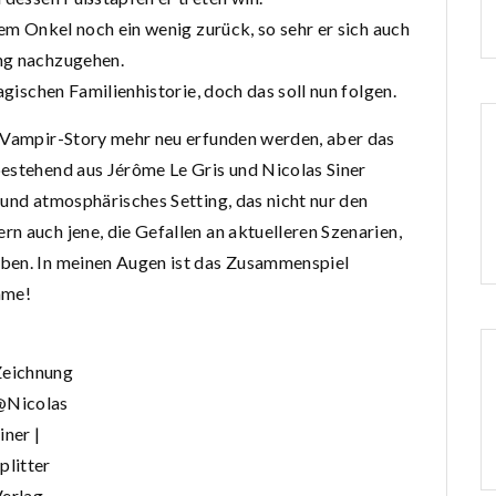
nem Onkel noch ein wenig zurück, so sehr er sich auch
ng nachzugehen.
agischen Familienhistorie, doch das soll nun folgen.
e Vampir-Story mehr neu erfunden werden, aber das
bestehend aus Jérôme Le Gris und Nicolas Siner
 und atmosphärisches Setting, das nicht nur den
n auch jene, die Gefallen an aktuelleren Szenarien,
aben. In meinen Augen ist das Zusammenspiel
mme!
Zeichnung
@Nicolas
iner |
plitter
erlag