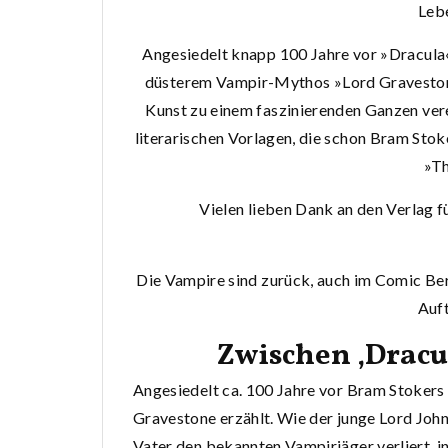
Leb
Angesiedelt knapp 100 Jahre vor »Dracula«,
düsterem Vampir-Mythos »Lord Gravestone
Kunst zu einem faszinierenden Ganzen verei
literarischen Vorlagen, die schon Bram Stok
»Th
Vielen lieben Dank an den Verlag 
Die Vampire sind zurück, auch im Comic Ber
Auft
Zwischen ‚Dracu
Angesiedelt ca. 100 Jahre vor Bram Stokers 
Gravestone erzählt. Wie der junge Lord John
Vater den bekannten Vampirjäger verliert, in