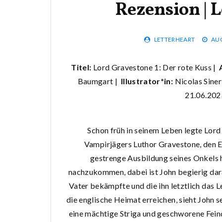
Rezension | 
LETTERHEART
AUG
Titel:
Lord Gravestone 1: Der rote Kuss |
Baumgart |
Illustrator*in:
Nicolas Siner
21.06.20
Schon früh in seinem Leben legte Lord
Vampirjägers Luthor Gravestone, den Ei
gestrenge Ausbildung seines Onkels h
nachzukommen, dabei ist John begierig darau
Vater bekämpfte und die ihn letztlich das 
die englische Heimat erreichen, sieht John 
eine mächtige Striga und geschworene Feind