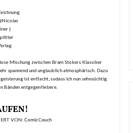
Zeichnung
@Nicolas
iner |
plitter
erlag
diose Mischung zwischen Bram Stokers Klassiker
 sehr spannend und unglaublich atmosphärisch. Dazu
eisterung ist entfacht, sodass ich nun sehnsüchtig
en Bänden entgegenfiebere.
AUFEN!
IERT VON:
ComicCouch