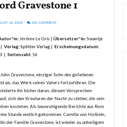
Lord Gravestone 1
UST 16, 2023
NO COMMENT
Autor*in:
Jérôme Le Gris |
Übersetzer*in:
Swantje
 |
Verlag:
Splitter Verlag
|
Erscheinungsdatum:
23 |
Seitenzahl:
56
 John Gravestone, einziger Sohn des gefallenen
d ab, das Werk seines Vaters fortzuführen. Die
inderte ihn bisher daran, diesem Versprechen
f, sich den Kreaturen der Nacht zu stellen, die sein
Leben kosteten. Als beunruhigende Berichte aus Rom
seine Stunde endlich gekommen: Camilla von Holbein,
in der Familie Gravestone, ist wieder zu unheiligem