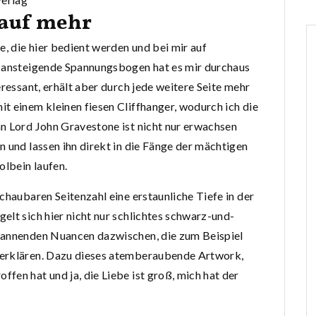
 auf mehr
e, die hier bedient werden und bei mir auf
g ansteigende Spannungsbogen hat es mir durchaus
eressant, erhält aber durch jede weitere Seite mehr
t einem kleinen fiesen Cliffhanger, wodurch ich die
n Lord John Gravestone ist nicht nur erwachsen
n und lassen ihn direkt in die Fänge der mächtigen
olbein laufen.
chaubaren Seitenzahl eine erstaunliche Tiefe in der
elt sich hier nicht nur schlichtes schwarz-und-
pannenden Nuancen dazwischen, die zum Beispiel
 erklären. Dazu dieses atemberaubende Artwork,
fen hat und ja, die Liebe ist groß, mich hat der