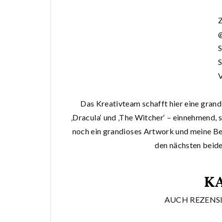
S
S
V
Das Kreativteam schafft hier eine gran
‚Dracula‘ und ‚The Witcher‘ – einnehmend,
noch ein grandioses Artwork und meine Beg
den nächsten beid
K
AUCH REZENS