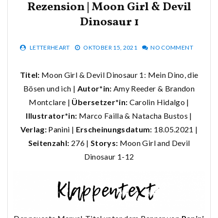
Rezension | Moon Girl & Devil
Dinosaur 1
LETTERHEART
OKTOBER 15, 2021
NO COMMENT
Titel:
Moon Girl & Devil Dinosaur 1: Mein Dino, die
Bösen und ich |
Autor*in:
Amy Reeder & Brandon
Montclare |
Übersetzer*in:
Carolin Hidalgo |
Illustrator*in:
Marco Failla & Natacha Bustos |
Verlag:
Panini
|
Erscheinungsdatum:
18.05.2021 |
Seitenzahl:
276 |
Storys:
Moon Girl and Devil
Dinosaur 1-12