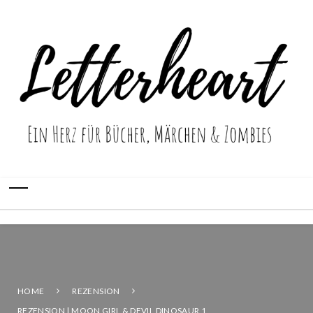
HOME
REZENSION
REZENSION | MOON GIRL & DEVIL DINOSAUR 1