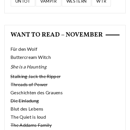
UNTOT
VAMPIR
WESTERN
WTR
WANT TO READ – NOVEMBER
Für den Wolf
Buttercream Witch
She is a Haunting
Stalking Jack the Ripper
Threads of Power
Geschichten des Grauens
Die Einladung
Blut des Lebens
The Quiet is loud
The Addams Family