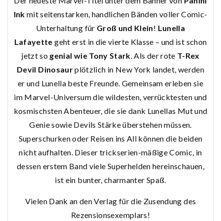
Der neueste Marvel-Titel unter dem Banner von
Panini
Ink
mit seitenstarken, handlichen Bänden voller Comic-
Unterhaltung für
Groß und Klein
!
Lunella
Lafayette
geht erst in die vierte Klasse – und ist schon
jetzt so
genial wie Tony Stark
. Als der rote
T-Rex
Devil Dinosaur
plötzlich in New York landet, werden
er und Lunella beste Freunde. Gemeinsam erleben sie
im Marvel-Universum die wildesten, verrücktesten und
kosmischsten Abenteuer, die sie dank Lunellas Mut und
Genie sowie Devils Stärke überstehen müssen.
Superschurken oder Reisen ins All können die beiden
nicht aufhalten. Dieser trickserien-mäßige Comic, in
dessen erstem Band viele Superhelden hereinschauen,
ist ein bunter, charmanter Spaß.
Vielen Dank an den Verlag für die Zusendung des
Rezensionsexemplars!