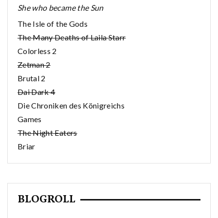
She who became the Sun
The Isle of the Gods
The Many Deaths of Laila Starr
Colorless 2
Zetman 2
Brutal 2
Dai Dark 4
Die Chroniken des Königreichs
Games
The Night Eaters
Briar
BLOGROLL