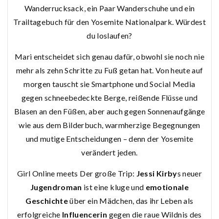
Wanderrucksack, ein Paar Wanderschuhe und ein
Trailtagebuch für den Yosemite Nationalpark. Würdest
du loslaufen?
Mari entscheidet sich genau dafür, obwohl sie noch nie
mehr als zehn Schritte zu Fuß getan hat. Von heute auf
morgen tauscht sie Smartphone und Social Media
gegen schneebedeckte Berge, reißende Flüsse und
Blasen an den Füßen, aber auch gegen Sonnenaufgänge
wie aus dem Bilderbuch, warmherzige Begegnungen
und mutige Entscheidungen – denn der Yosemite
verändert jeden.
Girl Online meets Der große Trip:
Jessi Kirby
s neuer
Jugendroman
ist eine kluge und
emotionale
Geschichte
über ein Mädchen, das ihr Leben als
erfolgreiche
Influencerin
gegen die raue Wildnis des