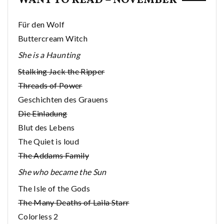
WANT TO READ – NOVEMBER
Für den Wolf
Buttercream Witch
She is a Haunting
Stalking Jack the Ripper
Threads of Power
Geschichten des Grauens
Die Einladung
Blut des Lebens
The Quiet is loud
The Addams Family
She who became the Sun
The Isle of the Gods
The Many Deaths of Laila Starr
Colorless 2