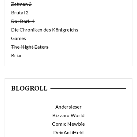
Zetman 2
Brutal 2
Dai Dark 4
Die Chroniken des Königreichs
Games
The Night Eaters
Briar
BLOGROLL
Andersleser
Bizzaro World
Comic Newbie
DeinAntiHeld