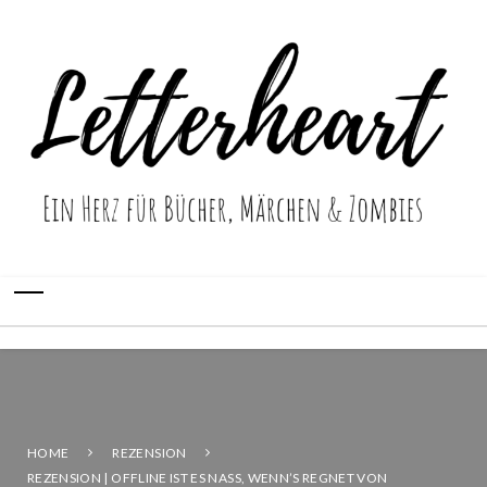
HOME
REZENSION
REZENSION | OFFLINE IST ES NASS, WENN’S REGNET VON