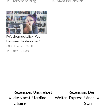
In "Herzensbeitrag"
In "Monatsrückblick"
[Wochenrückblick] Wo
kommen die denn her?
Oktober 28, 2018
In "Dies & Das"
Beitragsnavigation
Rezension: Uns gehört
Rezension: Der
die Nacht / Jardine
Welten-Express / Anca
Libaire
Sturm