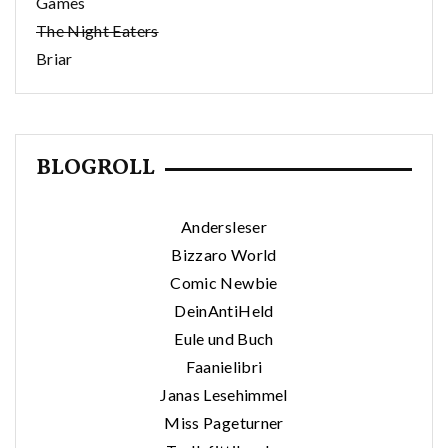
Games
The Night Eaters
Briar
BLOGROLL
Andersleser
Bizzaro World
Comic Newbie
DeinAntiHeld
Eule und Buch
Faanielibri
Janas Lesehimmel
Miss Pageturner