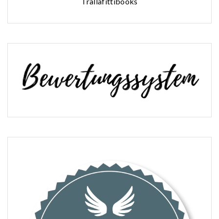
Trallafittibooks