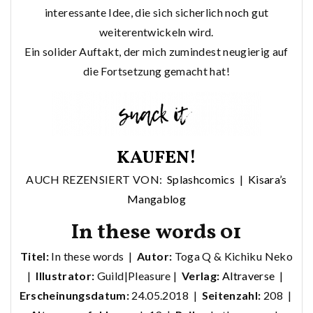
interessante Idee, die sich sicherlich noch gut
weiterentwickeln wird.
Ein solider Auftakt, der mich zumindest neugierig auf
die Fortsetzung gemacht hat!
KAUFEN!
AUCH REZENSIERT VON:
Splashcomics
|
Kisara’s
Mangablog
In these words 01
Titel:
In these words |
Autor:
Toga Q & Kichiku Neko
|
Illustrator:
Guild|Pleasure |
Verlag:
Altraverse
|
Erscheinungsdatum:
24.05.2018 |
Seitenzahl:
208 |