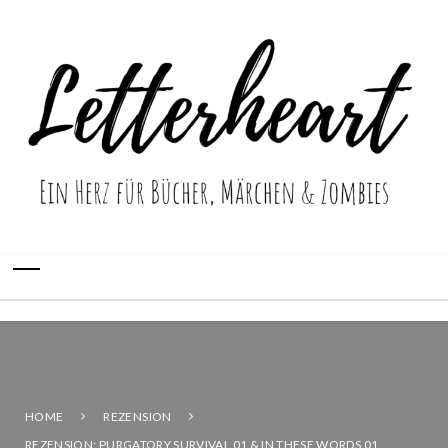
HOME
REZENSION
REZENSION: PURGATORY SURVIVAL 01 & IN THESE WORDS 01