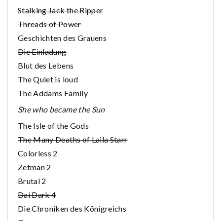
Stalking Jack the Ripper
Threads of Power
Geschichten des Grauens
Die Einladung
Blut des Lebens
The Quiet is loud
The Addams Family
She who became the Sun
The Isle of the Gods
The Many Deaths of Laila Starr
Colorless 2
Zetman 2
Brutal 2
Dai Dark 4
Die Chroniken des Königreichs