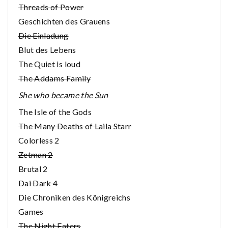
Threads of Power
Geschichten des Grauens
Die Einladung
Blut des Lebens
The Quiet is loud
The Addams Family
She who became the Sun
The Isle of the Gods
The Many Deaths of Laila Starr
Colorless 2
Zetman 2
Brutal 2
Dai Dark 4
Die Chroniken des Königreichs
Games
The Night Eaters