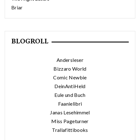
Briar
BLOGROLL
Andersleser
Bizzaro World
Comic Newbie
DeinAntiHeld
Eule und Buch
Faanielibri
Janas Lesehimmel
Miss Pageturner
Trallafittibooks