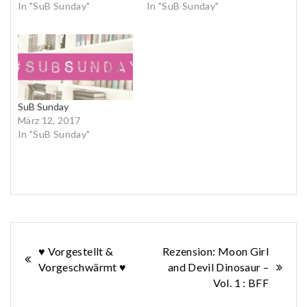
In "SuB Sunday"
In "SuB Sunday"
SuB Sunday
März 12, 2017
In "SuB Sunday"
Beitragsnavigation
♥ Vorgestellt &
Rezension: Moon Girl
Vorgeschwärmt ♥
and Devil Dinosaur –
Vol. 1 : BFF