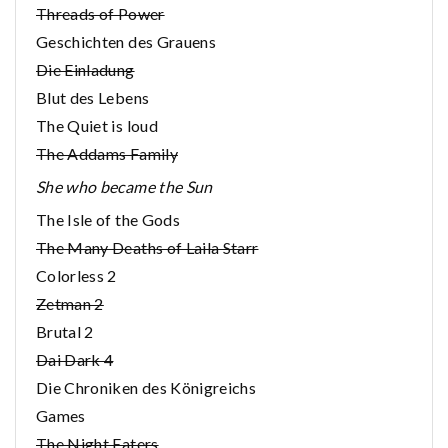
Threads of Power
Geschichten des Grauens
Die Einladung
Blut des Lebens
The Quiet is loud
The Addams Family
She who became the Sun
The Isle of the Gods
The Many Deaths of Laila Starr
Colorless 2
Zetman 2
Brutal 2
Dai Dark 4
Die Chroniken des Königreichs
Games
The Night Eaters