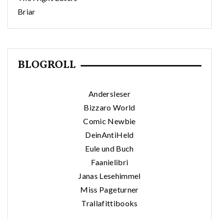
Briar
BLOGROLL
Andersleser
Bizzaro World
Comic Newbie
DeinAntiHeld
Eule und Buch
Faanielibri
Janas Lesehimmel
Miss Pageturner
Trallafittibooks