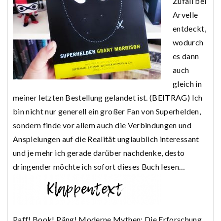
Zufall bei
Arvelle
entdeckt,
wodurch
es dann
auch
gleich in
meiner letzten Bestellung gelandet ist. (
BEITRAG
) Ich
bin nicht nur generell ein großer Fan von Superhelden,
sondern finde vor allem auch die Verbindungen und
Anspielungen auf die Realität unglaublich interessant
und je mehr ich gerade darüber nachdenke, desto
dringender möchte ich sofort dieses Buch lesen…
Paff! Book! Päng! Moderne Mythen: Die Erforschung